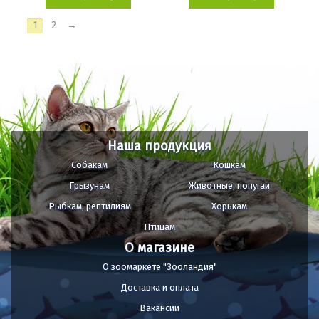
1
2
→
Наша продукция
Собакам
Кошкам
Грызунам
Животные, попугаи
Рыбкам, рептилиям
Хорькам
Птицам
О магазине
О зоомаркете "Зооландия"
Доставка и оплата
Вакансии