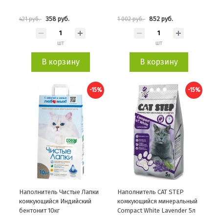
358 руб.
852 руб.
421 руб.
1 002 руб.
шт
шт
В корзину
В корзину
-15%
-15%
Наполнитель Чистые Лапки
Наполнитель CAT STEP
комкующийся Индийский
комкующийся минеральный
бентонит 10кг
Compact White Lavеnder 5л