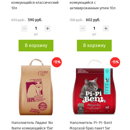
комкующийся классический
комкующийся с
10л
активированным углем 10л
590 руб.
602 руб.
693 руб.
708 руб.
шт
шт
В корзину
В корзину
-15%
-15%
Наполнитель Лидинг No
Наполнитель Pi-Pi-Bent
Name комкующийся 15кг
Морской бриз пакет 5кг