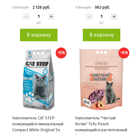
2 128 руб.
983 руб.
2 503 руб.
1 156 руб.
шт
шт
В корзину
В корзину
-15%
-15%
Наполнитель CAT STEP
Наполнитель "Чистый
комкующийся минеральный
Котик" Tofu Peach
Compact White Original 5л
комкующийся растительный
6л