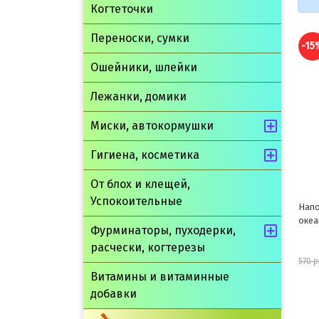
Когтеточки
Переноски, сумки
-15%
-15
Ошейники, шлейки
Лежанки, домики
Миски, автокормушки
Гигиена, косметика
От блох и клещей,
Успокоительные
Наполнитель ПУСИ КЭТ
Напо
океанический 10л
Древ
Фурминаторы, пуходерки,
расчески, когтерезы
485 руб.
570 руб.
480 
Витамины и витаминные
добавки
шт