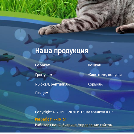
Наша продукция
Собакам
Кошкам
Грызунам
Животные, попугаи
Рыбкам, рептилиям
Хорькам
Птицам
Copyright © 2015 - 2026 ИП "Лазаренков К.С."
Разработчик IP-51
Работает на 1С-Битрикс: Управление сайтом.