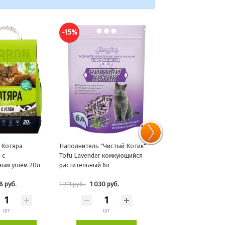
-15%
-15%
"Чистый Котик"
Наполнитель Зверьё моё
Наполнитель Зооник
r комкующийся
древесный мелкие гранулы
древесный комкующи
 6л
10л*2,8кг
30 руб.
340 руб.
814 руб.
399 руб.
957 руб.
шт
шт
шт