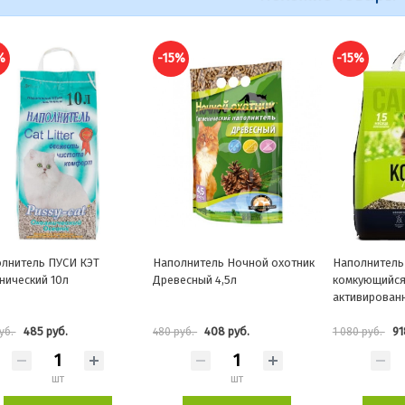
%
-15%
-15%
лнитель Ночной охотник
Наполнитель Котяра
Наполнитель 
есный 4,5л
комкующийся с
Tofu Lavende
активированным углем 20л
растительный
408 руб.
918 руб.
1 0
руб.
1 080 руб.
1 211 руб.
шт
шт