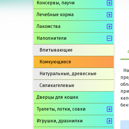
Консервы, паучи
Лечебные корма
Лакомства
Наполнители
Впитывающие
Комкующиеся
На
Натуральные, древесные
пре
обл
Силикагелевые
при
Дверцы для кошек
кап
бен
Туалеты, лотки, совки
Игрушки, дразнилки