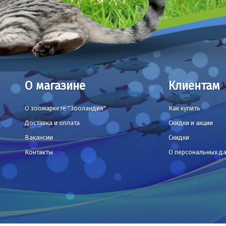
О магазине
Клиентам
О зоомаркете "Зооландия"
Как купить
Доставка и оплата
Скидки и акции
Вакансии
Скидки
Контакты
О персональных д