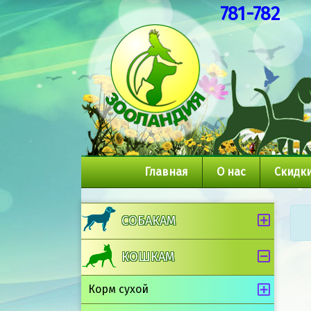
781-782
Главная
О нас
Скидки
СОБАКАМ
КОШКАМ
Корм сухой