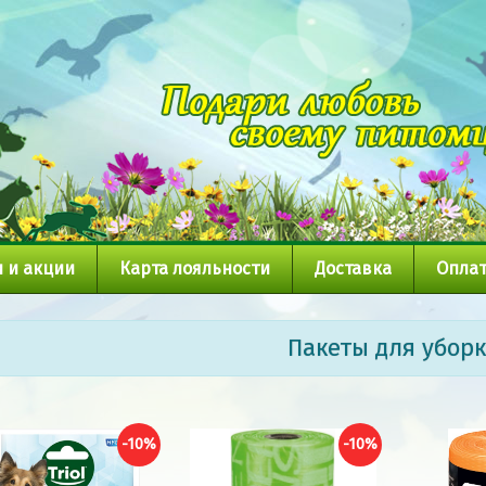
 и акции
Карта лояльности
Доставка
Оплат
Пакеты для убор
-10%
-10%