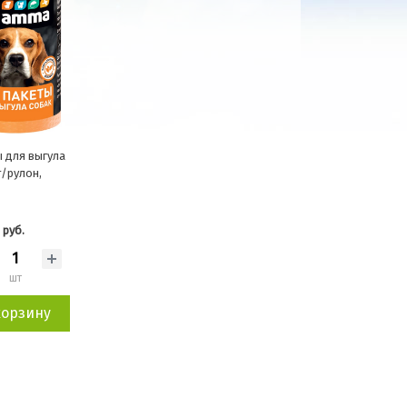
 для выгула
т/рулон,
 руб.
шт
корзину