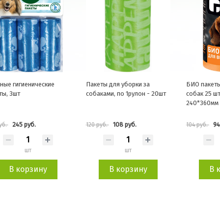
ные гигиенические
Пакеты для уборки за
БИО пакеты
ты, 3шт
собаками, по 1рулон - 20шт
собак 25 ш
240*360мм
245 руб.
108 руб.
94
уб.
120 руб.
104 руб.
шт
шт
В корзину
В корзину
В 