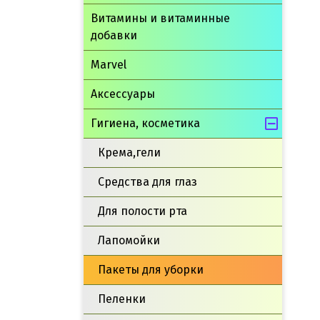
Витамины и витаминные
добавки
Marvel
Аксессуары
Гигиена, косметика
Крема,гели
Средства для глаз
Для полости рта
Лапомойки
Пакеты для уборки
Пеленки