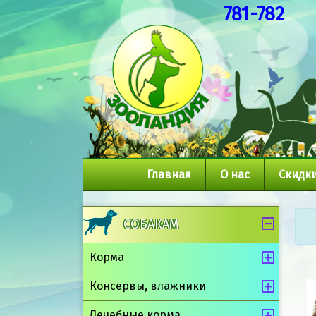
781-782
Главная
О нас
Скидки
СОБАКАМ
Корма
Консервы, влажники
Лечебные корма