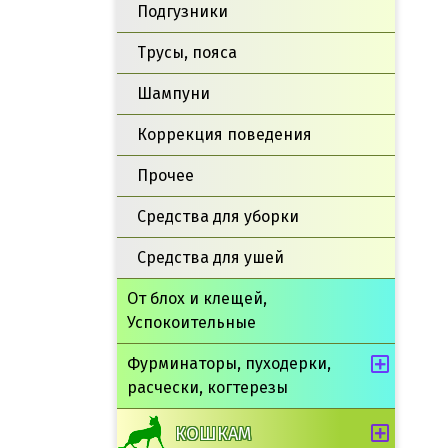
Подгузники
Трусы, пояса
Шампуни
Коррекция поведения
Прочее
Средства для уборки
Средства для ушей
От блох и клещей,
Успокоительные
Фурминаторы, пуходерки,
расчески, когтерезы
КОШКАМ