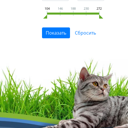
104
146
188
230
272