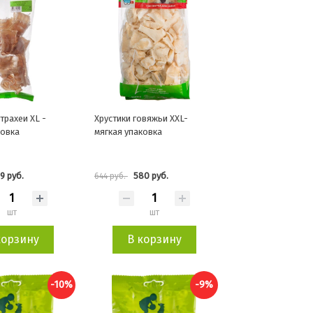
трахеи XL -
Хрустики говяжьи XXL-
ковка
мягкая упаковка
9 руб.
580 руб.
644 руб.
шт
шт
корзину
В корзину
-10%
-9%