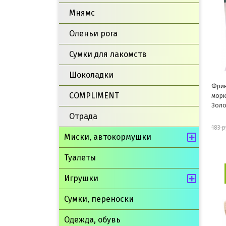
Мнямс
Оленьи рога
Сумки для лакомств
Шоколадки
Фрик
COMPLIMENT
морк
Золо
Отрада
183 р
Миски, автокормушки
Туалеты
Игрушки
Сумки, переноски
Одежда, обувь