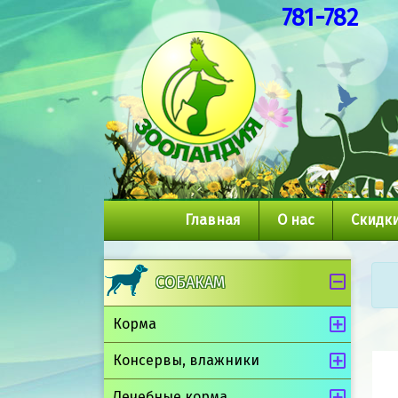
781-782
Главная
О нас
Скидки
СОБАКАМ
Корма
Консервы, влажники
Лечебные корма