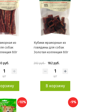
аморная из
Кубики мраморные из
ля собак
говядины для собак
ллекция 80г
Золотая коллекция 80г
0 руб.
182 руб.
202 руб.
шт
шт
корзину
В корзину
-10%
-9%