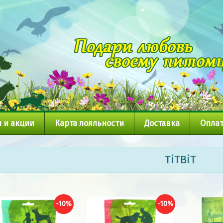
 и акции
Карта лояльности
Доставка
Оплат
TiTBiT
-10%
-10%