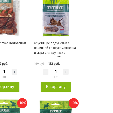
ргамо Колбасный
Хрустящие подушечки с
начинкой со вкусом ягненка
и сыра для крупных и
средних пород 95г
9 руб.
153 руб.
169 руб.
шт
шт
корзину
В корзину
-10%
-10%