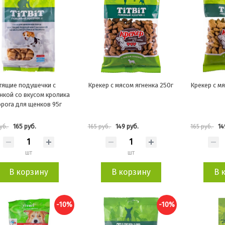
тящие подушечки с
Крекер с мясом ягненка 250г
Крекер с мя
нкой со вкусом кролика
орога для щенков 95г
165 руб.
149 руб.
14
уб.
165 руб.
165 руб.
шт
шт
В корзину
В корзину
В 
-10%
-10%