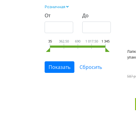
Розничная
От
До
35
362.50
690
1 017.50
1 345
Лапк
упак
587 р