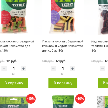
ила мясная с говядиной
Пастила мясная с бараниной
Медальоны
локом Лакомство для
клюквой и медом Лакомство
телятины 
к 130г
для собак 130г
80г
171 руб.
171 руб.
12
руб.
190 руб.
139 руб.
шт
шт
В корзину
В корзину
В 
-10%
-10%