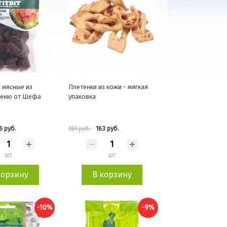
 мясные из
Плетенки из кожи - мягкая
Меню от Шефа
упаковка
6 руб.
163 руб.
181 руб.
шт
шт
корзину
В корзину
-10%
-9%