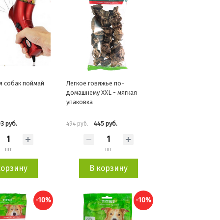
я собак поймай
Легкое говяжье по-
домашнему XXL - мягкая
упаковка
3 руб.
445 руб.
494 руб.
шт
шт
корзину
В корзину
-10%
-10%