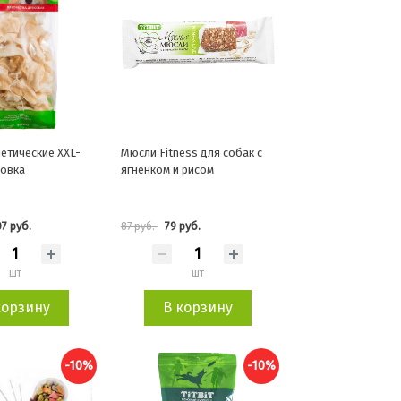
иетические XXL-
Мюсли Fitness для собак с
ковка
ягненком и рисом
7 руб.
79 руб.
87 руб.
шт
шт
корзину
В корзину
-10%
-10%