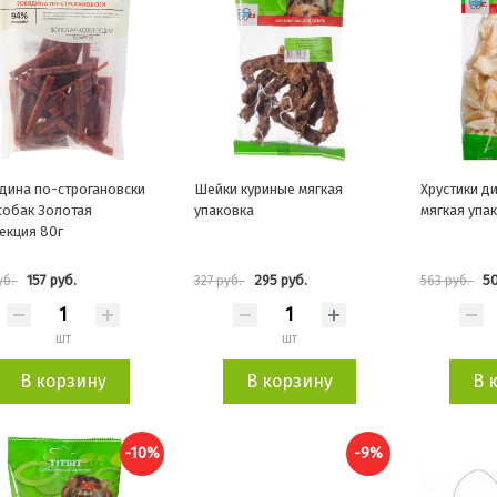
дина по-строгановски
Шейки куриные мягкая
Хрустики д
собак Золотая
упаковка
мягкая упа
екция 80г
157 руб.
295 руб.
50
уб.
327 руб.
563 руб.
шт
шт
В корзину
В корзину
В 
-10%
-9%