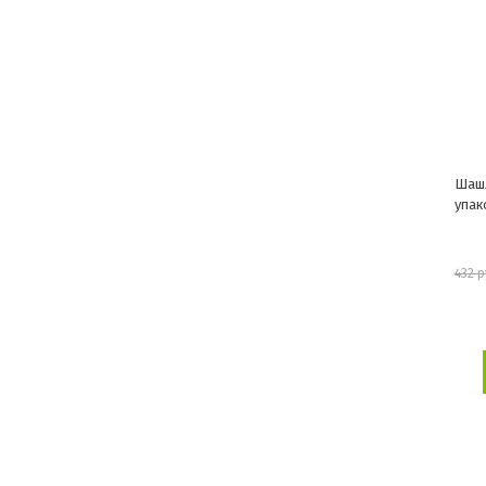
Шашл
упак
432 р