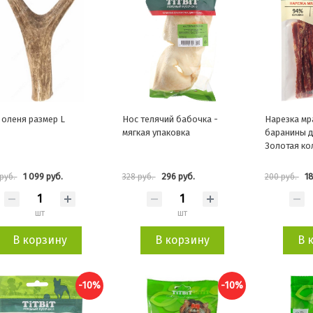
 оленя размер L
Нос телячий бабочка -
Нарезка мр
мягкая упаковка
баранины д
Золотая ко
1 099 руб.
296 руб.
18
 руб.
328 руб.
200 руб.
шт
шт
В корзину
В корзину
В 
-10%
-10%