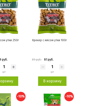
сом утки 250г
Крекер с мясом утки 100г
9 руб.
81 руб.
89 руб.
шт
шт
корзину
В корзину
-10%
-10%