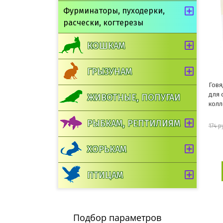
Фурминаторы, пуходерки,
расчески, когтерезы
КОШКАМ
ГРЫЗУНАМ
Говя
для 
ЖИВОТНЫЕ, ПОПУГАИ
колл
РЫБКАМ, РЕПТИЛИЯМ
174 р
ХОРЬКАМ
ПТИЦАМ
Подбор параметров