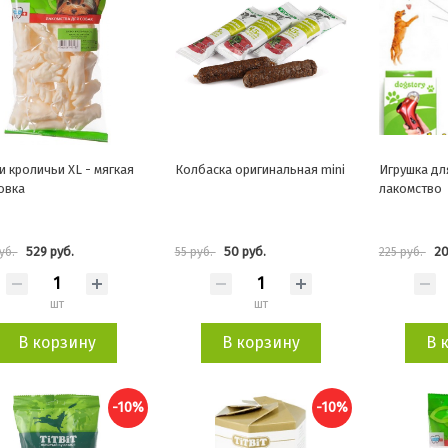
и кроличьи XL - мягкая
Колбаска оригинальная mini
Игрушка дл
овка
лакомство
529 руб.
50 руб.
20
уб.
55 руб.
225 руб.
шт
шт
В корзину
В корзину
В 
-10%
-10%