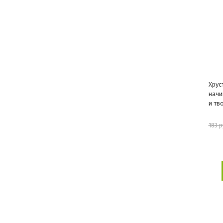
Хрус
начи
и тв
183 р