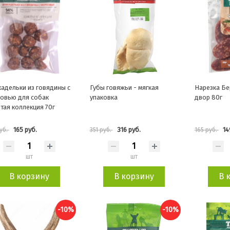
адельки из говядины с
Губы говяжьи - мягкая
Нарезка Бе
овью для собак
упаковка
двор 80г
тая коллекция 70г
165 руб.
316 руб.
14
уб.
351 руб.
165 руб.
шт
шт
В корзину
В корзину
В 
-10%
-10%