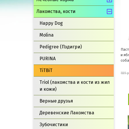
Лакомства, кости
Happy Dog
Molina
Pedigree (Пэдигри)
Паст
и яб
PURINA
соба
TiTBiT
189 
Triol (лакомства и кости из жил
и кожи)
Верные друзья
Деревенские Лакомства
Зубочистики