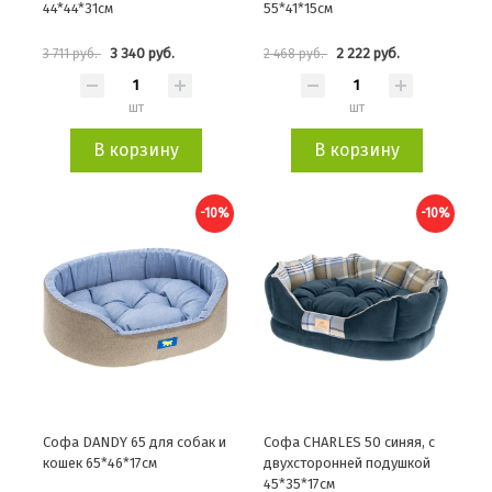
44*44*31см
55*41*15см
3 340 руб.
2 222 руб.
3 711 руб.
2 468 руб.
шт
шт
В корзину
В корзину
-10%
-10%
Софа DANDY 65 для собак и
Софа CHARLES 50 синяя, с
кошек 65*46*17см
двухсторонней подушкой
45*35*17см