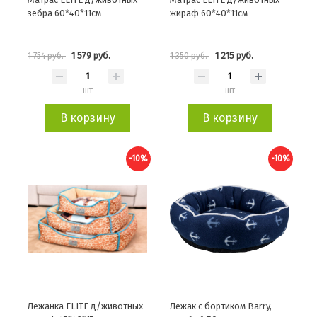
зебра 60*40*11см
жираф 60*40*11см
1 579 руб.
1 215 руб.
1 754 руб.
1 350 руб.
шт
шт
В корзину
В корзину
-10%
-10%
Лежанка ELITE д/животных
Лежак с бортиком Barry,