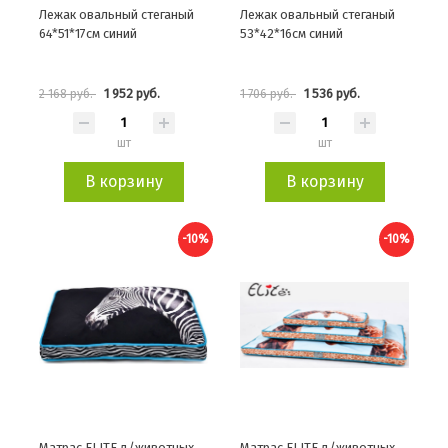
Лежак овальный стеганый
Лежак овальный стеганый
64*51*17см синий
53*42*16см синий
1 952 руб.
1 536 руб.
2 168 руб.
1 706 руб.
шт
шт
В корзину
В корзину
-10%
-10%
Матрас ELITE д/животных
Матрас ELITE д/животных