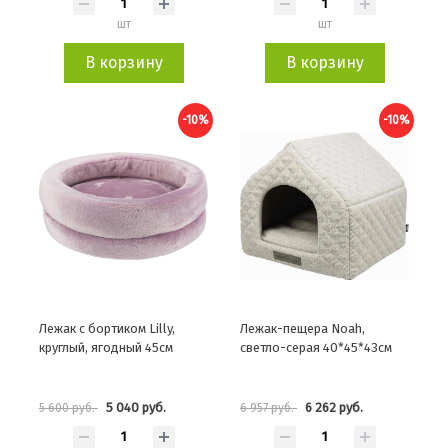
шт
шт
В корзину
В корзину
-10%
-10%
Лежак с бортиком Lilly,
Лежак-пещера Noah,
круглый, ягодный 45см
светло-серая 40*45*43см
5 040 руб.
6 262 руб.
5 600 руб.
6 957 руб.