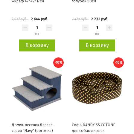
жираф 47*42*17см
голубой 50см
2 644 руб.
2 232 руб.
2 937 руб.
2 479 руб.
шт
шт
В корзину
В корзину
-10%
-10%
Домик-лесенка Дарэлл,
Софа DANDY 55 COTONE
серия "Navy" (рогожка)
для собак и кошек