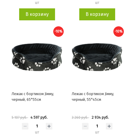
шт
шт
В корзину
В корзину
-10%
-10%
Лежак с бортиком Jiммy,
Лежак с бортиком Jiммy,
черный, 65*55см
черный, 55*45см
4 597 руб.
2 934 руб.
5 107 руб.
3 260 руб.
шт
шт