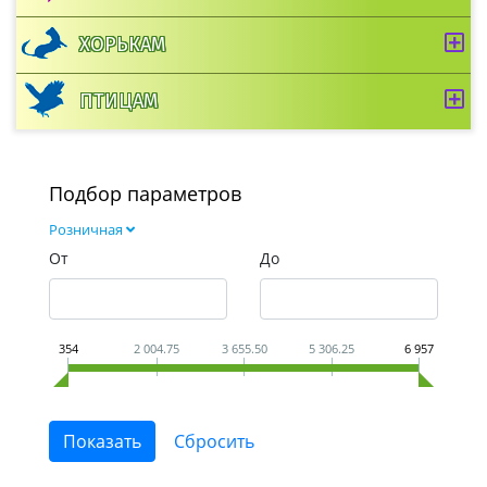
ХОРЬКАМ
ПТИЦАМ
Подбор параметров
Розничная
От
До
354
2 004.75
3 655.50
5 306.25
6 957