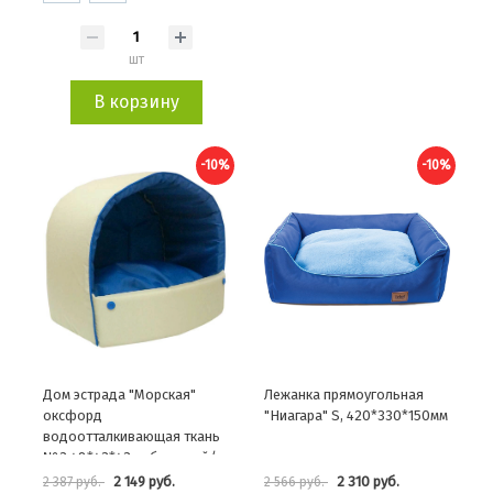
шт
В корзину
-10%
-10%
Дом эстрада "Морская"
Лежанка прямоугольная
оксфорд
"Ниагара" S, 420*330*150мм
водоотталкивающая ткань
№3 48*43*43см бежевый/
синий
2 149 руб.
2 310 руб.
2 387 руб.
2 566 руб.