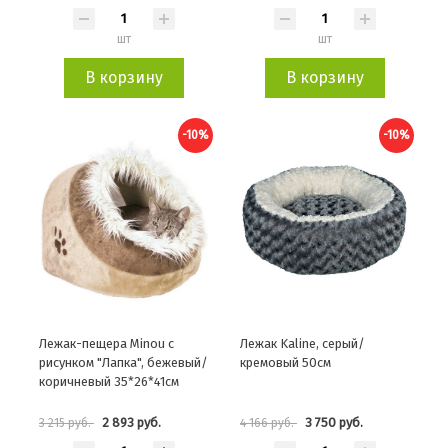
шт
шт
В корзину
В корзину
-10%
-10%
Лежак-пещера Minou с
Лежак Kaline, серый/
рисунком "Лапка", бежевый/
кремовый 50см
коричневый 35*26*41см
2 893 руб.
3 750 руб.
3 215 руб.
4 166 руб.