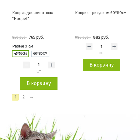
Коврик для животных
Коврик с рисунком 60*80см
"Hoopet"
765 руб.
882 руб.
850 руб.
980 руб.
Размер см
шт
45*55СМ
60*80СМ
В корзину
шт
В корзину
1
2
→