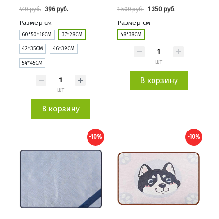
396 руб.
1 350 руб.
440 руб.
1 500 руб.
Размер см
Размер см
60*50*18СМ
37*28СМ
48*38СМ
42*35СМ
46*39СМ
шт
54*45СМ
В корзину
шт
В корзину
-10%
-10%