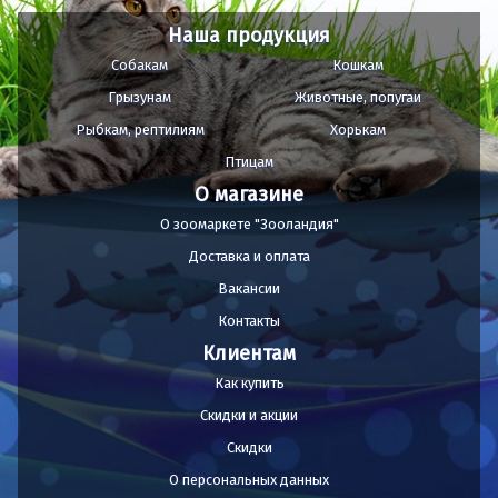
Наша продукция
Собакам
Кошкам
Грызунам
Животные, попугаи
Рыбкам, рептилиям
Хорькам
Птицам
О магазине
О зоомаркете "Зооландия"
Доставка и оплата
Вакансии
Контакты
Клиентам
Как купить
Скидки и акции
Скидки
О персональных данных