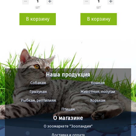
шт
шт
В корзину
В корзину
Наша продукция
Собакам
Кошкам
Грызунам
Животные, попугаи
Рыбкам, рептилиям
Хорькам
Птицам
О магазине
О зоомаркете "Зооландия"
Доставка и оплата