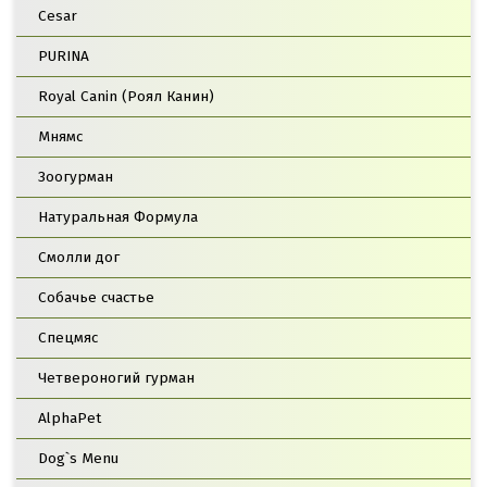
Cesar
PURINA
Royal Canin (Роял Канин)
Мнямс
Зоогурман
Натуральная Формула
Смолли дог
Собачье счастье
Спецмяс
Четвероногий гурман
AlphaPet
Dog`s Menu