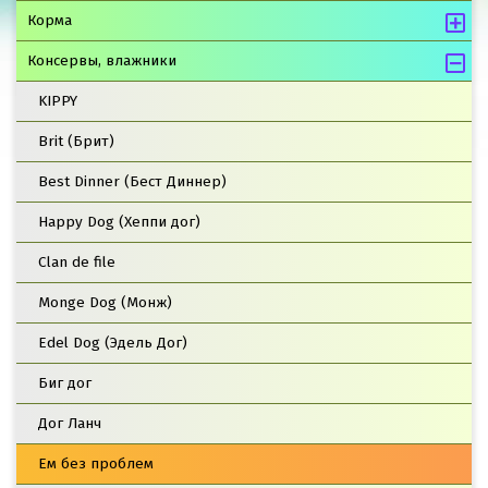
Корма
Консервы, влажники
KIPPY
Brit (Брит)
Best Dinner (Бест Диннер)
Happy Dog (Хеппи дог)
Clan de file
Monge Dog (Монж)
Edel Dog (Эдель Дог)
Биг дог
Дог Ланч
Ем без проблем