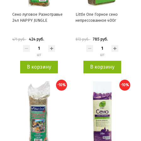
Сено луговое Разнотравье
Little One Горное сено
24л HAPPY JUNGLE
непрессованное 400г
424 руб.
785 руб.
471 руб.
872 руб.
шт
шт
В корзину
В корзину
-10%
-10%