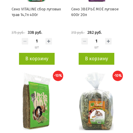
Сено VITALINE сбор луговых
Сено ЗВЕРЬЁ МОЁ луговое
трав 14,7л 400г
600г 20л
338 руб.
282 руб.
375 руб.
313 руб.
шт
шт
В корзину
В корзину
-10%
-10%