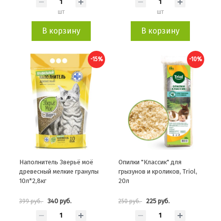
шт
шт
В корзину
В корзину
-15%
-10%
Наполнитель Зверьё моё
Опилки "Классик" для
древесный мелкие гранулы
грызунов и кроликов, Triol,
10л*2,8кг
20л
340 руб.
225 руб.
399 руб.
250 руб.