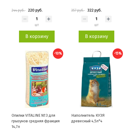
220 руб.
322 руб.
244 руб.
357 руб.
шт
шт
В корзину
В корзину
-10%
-15%
Опилки VITALINE №3 для
Наполнитель КУЗЯ
грызунов средняя фракция
древесный 4,5л*4
14,7л