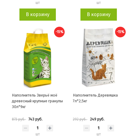
шт
шт
В корзину
В корзину
-15%
-15%
Наполнитель Зверьё моё
Наполнитель Деревяшка
древесный крупные гранулы
7л*2,5кг
30л*9кг
743 руб.
249 руб.
873 руб.
292 руб.
шт
шт