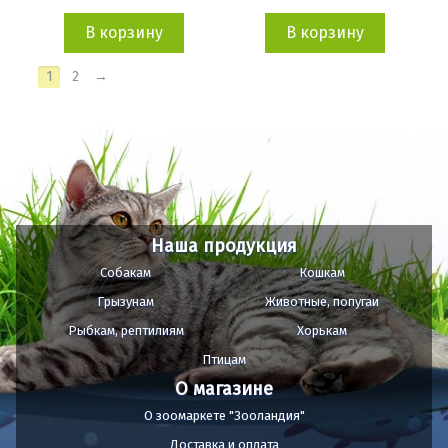
В корзину
В корзину
1
2
→
Наша продукция
Собакам
Кошкам
Грызунам
Животные, попугаи
Рыбкам, рептилиям
Хорькам
Птицам
О магазине
О зоомаркете "Зооландия"
Доставка и оплата