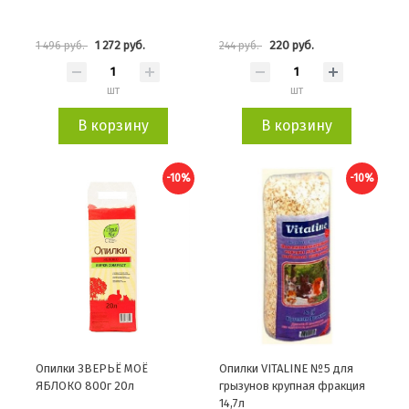
1 272 руб.
220 руб.
1 496 руб.
244 руб.
шт
шт
В корзину
В корзину
-10%
-10%
Опилки ЗВЕРЬЁ МОЁ
Опилки VITALINE №5 для
ЯБЛОКО 800г 20л
грызунов крупная фракция
14,7л