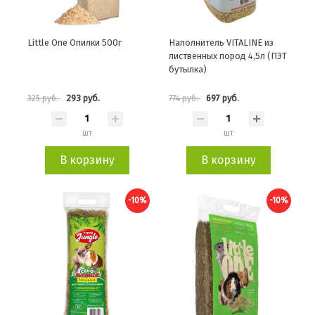
Little One Опилки 500г
Наполнитель VITALINE из
лиственных пород 4,5л (ПЭТ
бутылка)
293 руб.
697 руб.
325 руб.
774 руб.
шт
шт
В корзину
В корзину
-10%
-10%