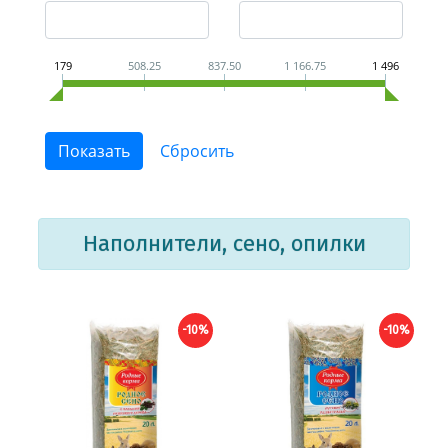
179
508.25
837.50
1 166.75
1 496
Наполнители, сено, опилки
-10%
-10%