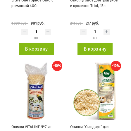
Little One Горное сено с
Сено луговое для грызунов
ромашкой 400г
и кроликов Triol, 15л
981 руб.
217 руб.
1 090 руб.
241 руб.
шт
шт
В корзину
В корзину
-10%
-10%
Опилки VITALINE №7 из
Опилки "Стандарт" для