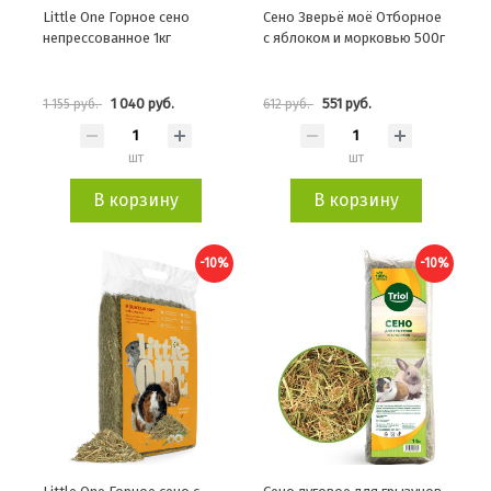
Little One Горное сено
Сено Зверьё моё Отборное
непрессованное 1кг
с яблоком и морковью 500г
1 040 руб.
551 руб.
1 155 руб.
612 руб.
шт
шт
В корзину
В корзину
-10%
-10%