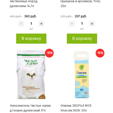
лиственных пород
грызунов и кроликов, Triol,
древесины 14,7л
20л
360 руб.
207 руб.
400 руб.
230 руб.
шт
шт
В корзину
В корзину
-15%
-10%
Наполнитель Чистые лапки
Опилки ЗВЕРЬЁ МОЁ
д/кошек древесный 37л
Классик 800г 20л