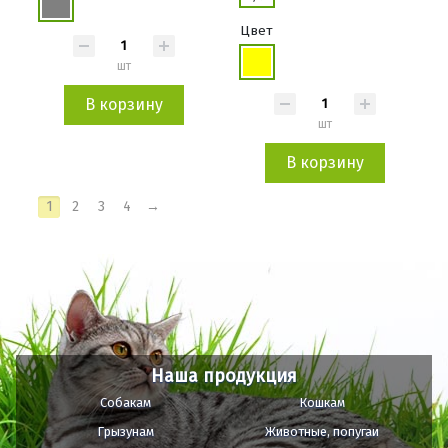
Цвет
шт
В корзину
шт
В корзину
1
2
3
4
→
Наша продукция
Собакам
Кошкам
Грызунам
Животные, попугаи