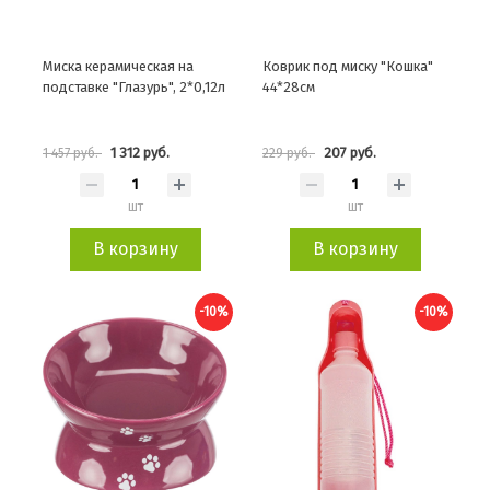
Миска керамическая на
Коврик под миску "Кошка"
подставке "Глазурь", 2*0,12л
44*28см
1 312 руб.
207 руб.
1 457 руб.
229 руб.
шт
шт
В корзину
В корзину
-10%
-10%