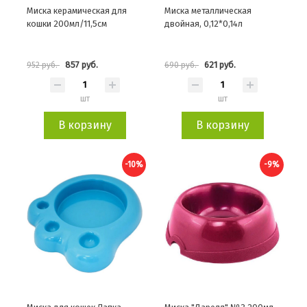
Миска керамическая для
Миска металлическая
кошки 200мл/11,5см
двойная, 0,12*0,14л
857 руб.
621 руб.
952 руб.
690 руб.
шт
шт
В корзину
В корзину
-10%
-9%