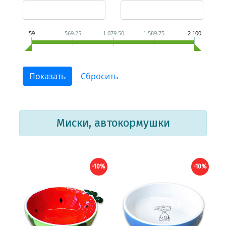
59
569.25
1 079.50
1 589.75
2 100
Миски, автокормушки
-10%
-10%