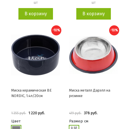
шт
шт
В корзину
В корзину
-10%
-10%
Миска керамическая BE
Миска металл Дарэлл на
NORDIC, 1.4л/20см
резинке
1 220 руб.
378 руб.
1 355 руб.
419 руб.
Цвет
Размер см
0,5Л