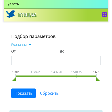
Туалеты
ПТИЦАМ
Подбор параметров
Розничная
От
До
1 302
1 384.25
1 466.50
1 548.75
1 631