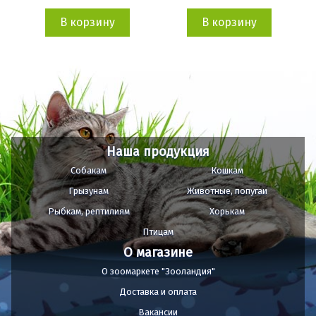
В корзину
В корзину
Наша продукция
Собакам
Кошкам
Грызунам
Животные, попугаи
Рыбкам, рептилиям
Хорькам
Птицам
О магазине
О зоомаркете "Зооландия"
Доставка и оплата
Вакансии