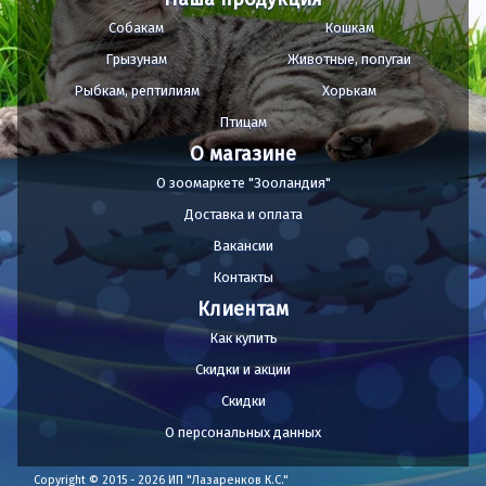
Собакам
Кошкам
Грызунам
Животные, попугаи
Рыбкам, рептилиям
Хорькам
Птицам
О магазине
О зоомаркете "Зооландия"
Доставка и оплата
Вакансии
Контакты
Клиентам
Как купить
Скидки и акции
Скидки
О персональных данных
Copyright © 2015 - 2026 ИП "Лазаренков К.С."