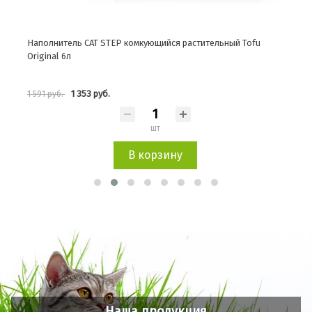
,8л
Наполнитель CAT STEP комкующийся растительный Tofu
Напо
Original 6л
1 353 руб.
1 591 руб.
1 03
шт
В корзину
Наша продукция