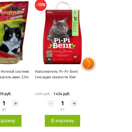
-15%
-15%
Pi-Pi-Bent
Наполнитель Барсик
Наполнитель "Чистый
жести 10кг
Альпийская свежесть
Tofu Peach комкующи
впитывающий 4,54л
растительный 12л
434 руб.
326 руб.
1 865 руб.
383 руб.
2 193 руб.
шт
шт
шт
орзину
В корзину
В корзин