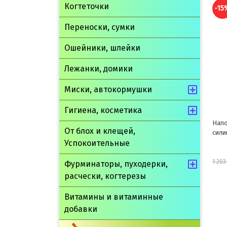
Когтеточки
-15%
-9
Переноски, сумки
Ошейники, шлейки
Лежанки, домики
Миски, автокормушки
Гигиена, косметика
Наполнитель "Чистый котик"
Напо
От блох и клещей,
силикагелевый 5л
грыз
Успокоительные
1 023 руб.
1 203 руб.
179 р
Фурминаторы, пуходерки,
расчески, когтерезы
шт
Витамины и витаминные
В корзину
добавки