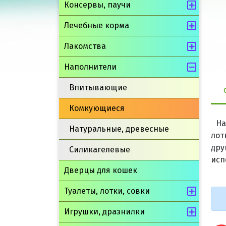
Консервы, паучи
Лечебные корма
Лакомства
Наполнители
Впитывающие
Комкующиеся
На
Натуральные, древесные
лот
дру
Силикагелевые
исп
Дверцы для кошек
Туалеты, лотки, совки
Игрушки, дразнилки