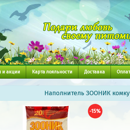
 и акции
Карта лояльности
Доставка
Оплат
Наполнитель ЗООНИК комк
-15%