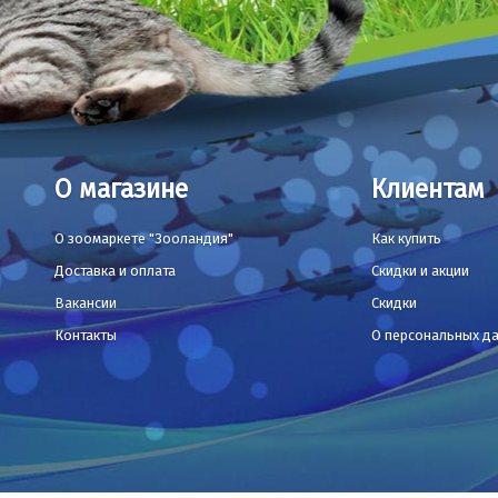
О магазине
Клиентам
О зоомаркете "Зооландия"
Как купить
Доставка и оплата
Скидки и акции
Вакансии
Скидки
Контакты
О персональных д