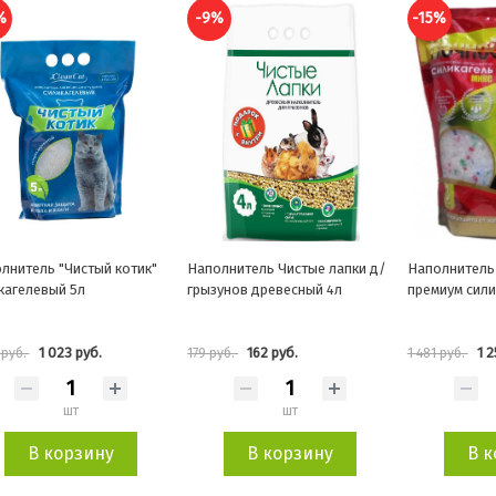
%
-15%
-15%
лнитель Чистые лапки д/
Наполнитель Ночной охотник
Наполнитель 
унов древесный 4л
премиум силикагель микс 3,0л
Сенсация све
162 руб.
1 259 руб.
1 
уб.
1 481 руб.
1 687 руб.
шт
шт
В корзину
В корзину
В к