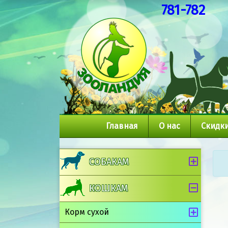
781-782
Главная
О нас
Скидки
СОБАКАМ
КОШКАМ
Корм сухой