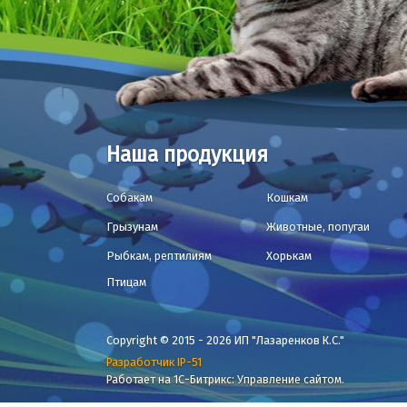
Наша продукция
Собакам
Кошкам
Грызунам
Животные, попугаи
Рыбкам, рептилиям
Хорькам
Птицам
Copyright © 2015 - 2026 ИП "Лазаренков К.С."
Разработчик IP-51
Работает на 1С-Битрикс: Управление сайтом.