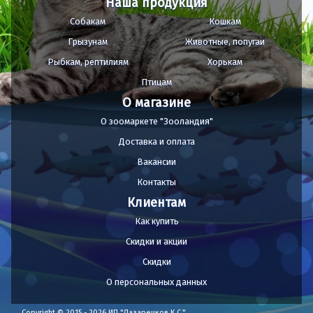
Наша продукция
Собакам
Кошкам
Грызунам
Животные, попугаи
Рыбкам, рептилиям
Хорькам
Птицам
О магазине
О зоомаркете "Зооландия"
Доставка и оплата
Вакансии
Контакты
Клиентам
Как купить
Скидки и акции
Скидки
О персональных данных
Copyright © 2015 - 2026 ИП "Лазаренков К.С."