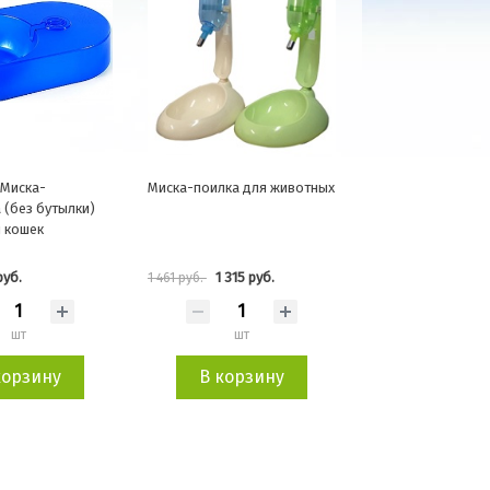
 Миска-
Миска-поилка для животных
 (без бутылки)
и кошек
руб.
1 315 руб.
1 461 руб.
шт
шт
корзину
В корзину