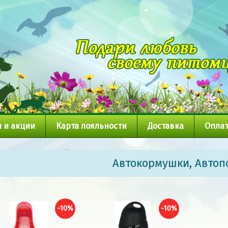
 и акции
Карта лояльности
Доставка
Оплат
Автокормушки, Автоп
-10%
-10%