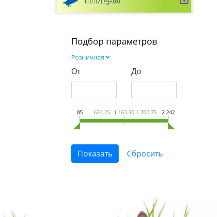
ПТИЦАМ
Подбор параметров
Розничная
От
До
85
624.25
1 163.50
1 702.75
2 242