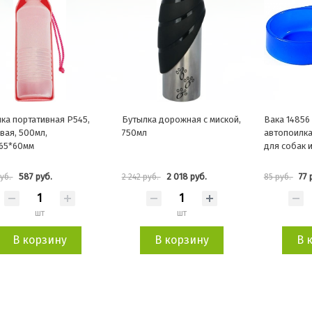
ка портативная P545,
Бутылка дорожная с миской,
Вака 14856
вая, 500мл,
750мл
автопоилка
65*60мм
для собак 
587 руб.
2 018 руб.
77 
руб.
2 242 руб.
85 руб.
шт
шт
В корзину
В корзину
В 