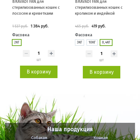
BRAVADI FAN для
BRAVADI FAN для
стерилизованных кошек с
стерилизованных кошек с
лососем и креветками
кроликом и индейкой
1 384 руб.
419 руб.
1 537 руб.
465 руб.
Фасовка
Фасовка
2КГ
3КГ
10КГ
0,4КГ
шт
шт
В корзину
В корзину
Наша продукция
Собакам
Кошкам