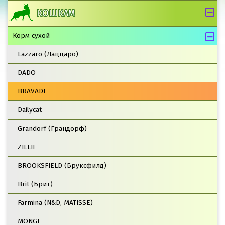
КОШКАМ
Корм сухой
Lazzaro (Лаццаро)
DADO
BRAVADI
Dailycat
Grandorf (Грандорф)
ZILLII
BROOKSFIELD (Бруксфилд)
Brit (Брит)
Farmina (N&D, MATISSE)
MONGE