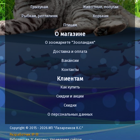
Грызунам
Животные, попугаи
Рыбкам, рептилиям
Хорькам
Птицам
О магазине
О зоомаркете "Зооландия"
Доставка и оплата
Вакансии
Контакты
Клиентам
Как купить
Скидки и акции
Скидки
О персональных данных
Copyright © 2015 - 2026 ИП "Лазаренков К.С."
Разработчик IP-51
Работает на 1С-Битрикс: Управление сайтом.