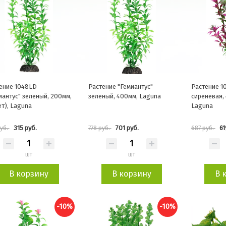
ение 1048LD
Растение "Гемиантус"
Растение 1
иантус" зеленый, 200мм,
зеленый, 400мм, Laguna
сиреневая, 
ет), Laguna
Laguna
315 руб.
701 руб.
61
руб.
778 руб.
687 руб.
шт
шт
В корзину
В корзину
В 
-10%
-10%