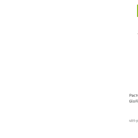
Раст
GloF
489 