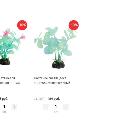
-10%
-10%
ветящееся
Растение светящееся
еленая, 100мм
"Щитолистник" зеленый
5 руб.
189 руб.
210 руб.
шт
шт