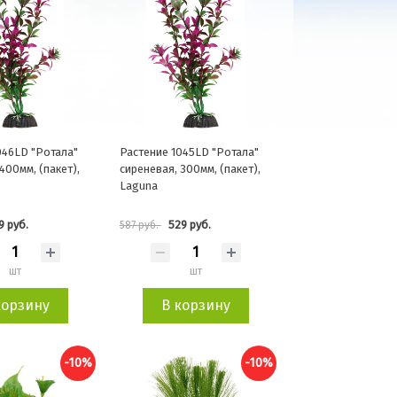
046LD "Ротала"
Растение 1045LD "Ротала"
400мм, (пакет),
сиреневая, 300мм, (пакет),
Laguna
9 руб.
529 руб.
587 руб.
шт
шт
корзину
В корзину
-10%
-10%