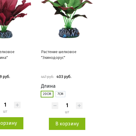
елковое
Растение шелковое
ина"
"Эхинодорус"
9 руб.
403 руб.
447 руб.
Длина
20СМ
7СМ
шт
шт
корзину
В корзину