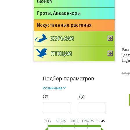
GloFish
Гроты, Аквадекоры
Искуственные растения
ХОРЬКАМ
Раст
ПТИЦАМ
цвет
Lagu
474 р
Подбор параметров
Розничная
От
До
136
513.25
890.50
1 267.75
1 645