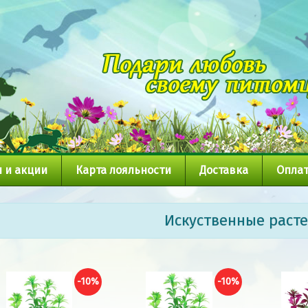
 и акции
Карта лояльности
Доставка
Оплат
Искуственные раст
-10%
-10%