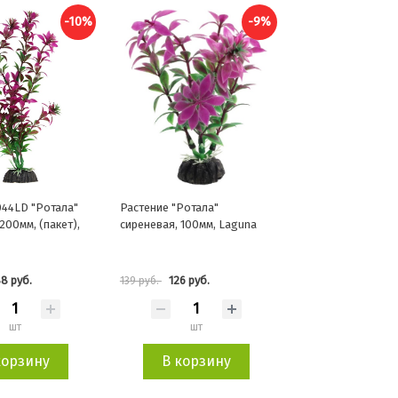
-10%
-9%
044LD "Ротала"
Растение "Ротала"
200мм, (пакет),
сиреневая, 100мм, Laguna
8 руб.
126 руб.
139 руб.
шт
шт
корзину
В корзину