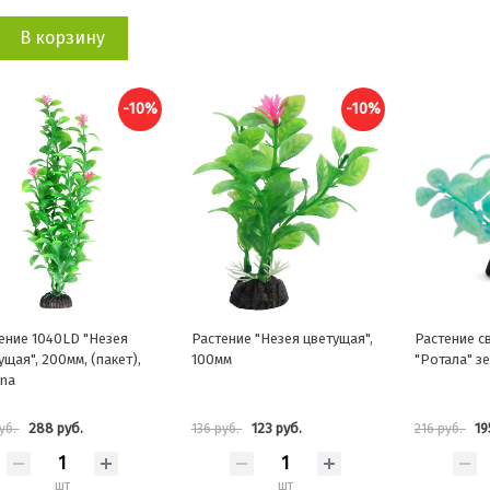
В корзину
-10%
-10%
ение 1040LD "Незея
Растение "Незея цветущая",
Растение с
ущая", 200мм, (пакет),
100мм
"Ротала" з
na
288 руб.
123 руб.
19
уб.
136 руб.
216 руб.
шт
шт