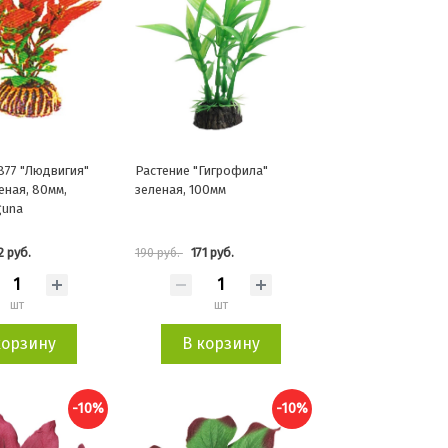
877 "Людвигия"
Растение "Гигрофила"
еная, 80мм,
зеленая, 100мм
guna
2 руб.
171 руб.
190 руб.
шт
шт
корзину
В корзину
-10%
-10%