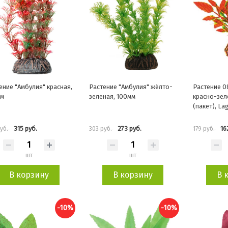
ение "Амбулия" красная,
Растение "Амбулия" жёлто-
Растение 0
мм
зеленая, 100мм
красно-зел
(пакет), La
315 руб.
273 руб.
16
руб.
303 руб.
179 руб.
шт
шт
В корзину
В корзину
В 
-10%
-10%