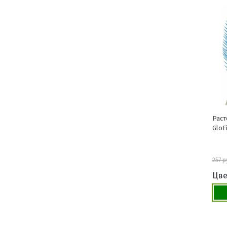
Раст
GloF
257 р
Цве