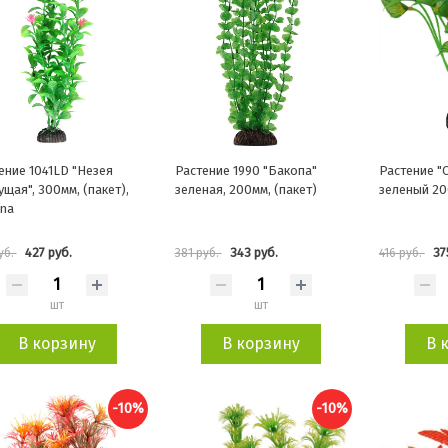
ение 1041LD "Незея
Растение 1990 "Бакопа"
Растение "
ущая", 300мм, (пакет),
зеленая, 200мм, (пакет)
зеленый 2
na
427 руб.
343 руб.
37
уб.
381 руб.
416 руб.
шт
шт
В корзину
В корзину
В 
-10%
-10%