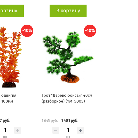
корзину
В корзину
-10%
-10%
Людвигия
Грот "Дерево бонсай" 40см
" 100мм
(разборное) (YM-5005)
7 руб.
1 481 руб.
1 645 руб.
шт
шт