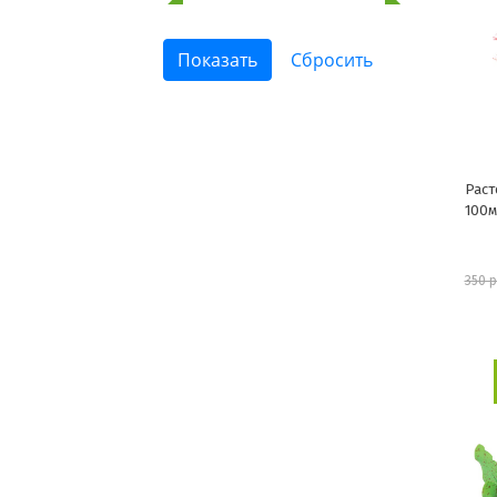
Раст
100
350 