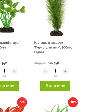
Спатифиллум"
Растение шелковое
00мм
"Перистолистник", 200мм,
Laguna
5 руб.
526 руб.
584 руб.
шт
шт
корзину
В корзину
-9%
-10%