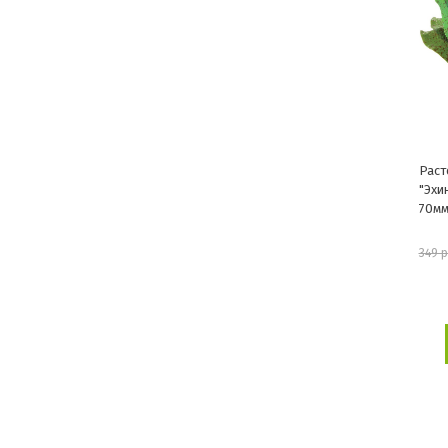
Раст
"Эхи
70м
349 