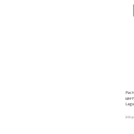
Раст
цвет
Lagu
319 р