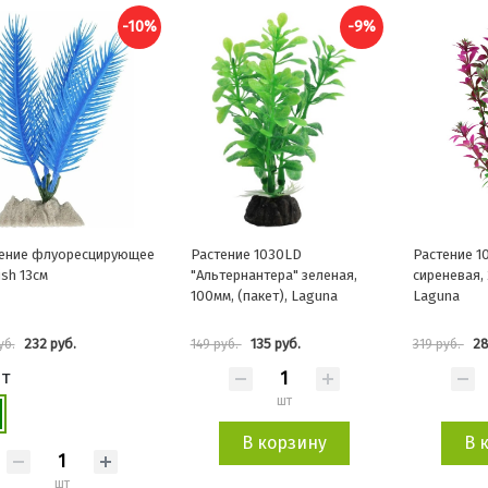
-10%
-9%
ение флуоресцирующее
Растение 1030LD
Растение 1
ish 13см
"Альтернантера" зеленая,
сиреневая, 
100мм, (пакет), Laguna
Laguna
232 руб.
135 руб.
28
уб.
149 руб.
319 руб.
т
шт
В корзину
В 
шт