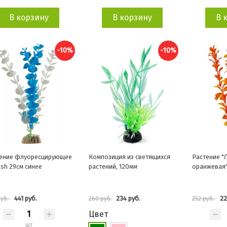
В корзину
В корзину
В 
-10%
-10%
ение флуоресцирующее
Композиция из светящихся
Растение "
ish 29см синее
растений, 120мм
оранжевая
441 руб.
234 руб.
22
руб.
260 руб.
252 руб.
Цвет
шт