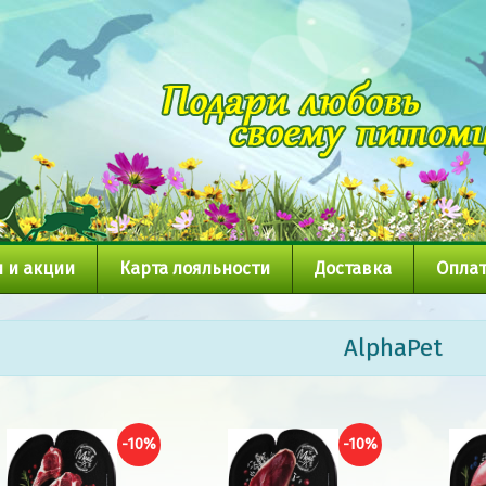
 и акции
Карта лояльности
Доставка
Оплат
AlphaPet
-10%
-10%