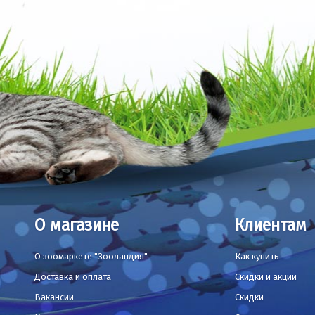
О магазине
Клиентам
О зоомаркете "Зооландия"
Как купить
Доставка и оплата
Скидки и акции
Вакансии
Скидки