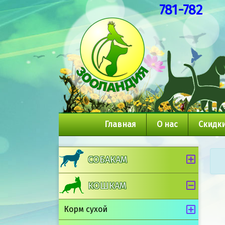
781-782
Главная
О нас
Скидки
СОБАКАМ
КОШКАМ
Корм сухой