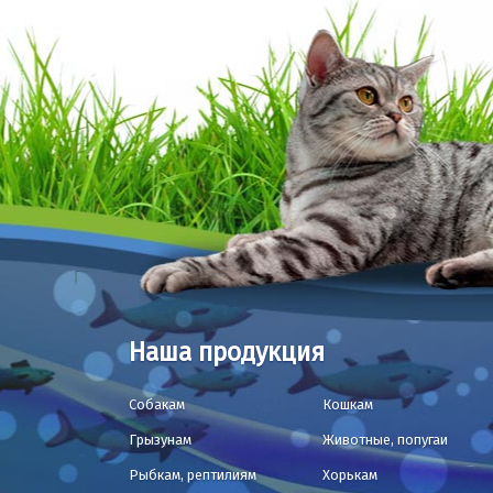
Наша продукция
Собакам
Кошкам
Грызунам
Животные, попугаи
Рыбкам, рептилиям
Хорькам