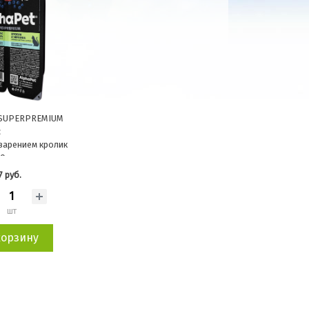
SUPERPREMIUM
с
варением кролик
80г
7 руб.
шт
корзину