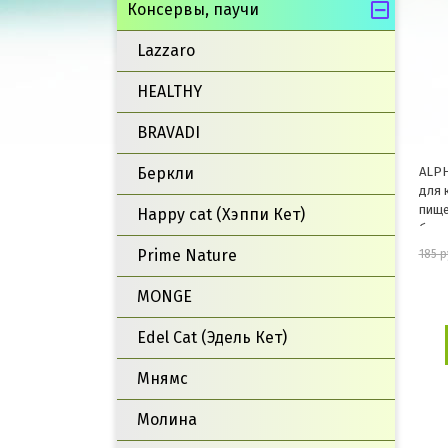
Консервы, паучи
Lazzaro
HEALTHY
BRAVADI
ALP
Беркли
для 
пище
Happy cat (Хэппи Кет)
брус
Prime Nature
185 р
MONGE
Edel Cat (Эдель Кет)
Мнямс
Молина