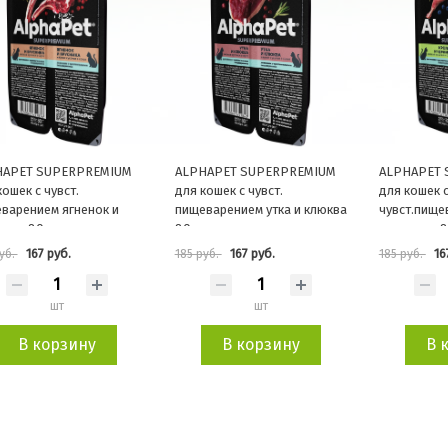
HAPET SUPERPREMIUM
ALPHAPET SUPERPREMIUM
ALPHAPET 
кошек с чувст.
для кошек с чувст.
для кошек 
варением ягненок и
пищеварением утка и клюква
чувст.пище
ника 80г
80г
и черника 
167 руб.
167 руб.
16
уб.
185 руб.
185 руб.
шт
шт
В корзину
В корзину
В 