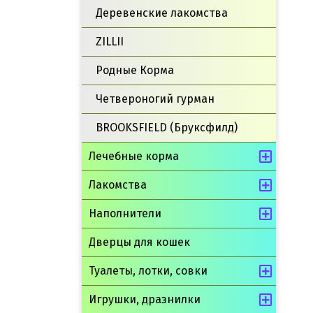
Деревенские лакомства
ZILLII
Родные Корма
Четвероногий гурман
BROOKSFIELD (Бруксфилд)
Лечебные корма
Лакомства
Наполнители
Дверцы для кошек
Туалеты, лотки, совки
Игрушки, дразнилки