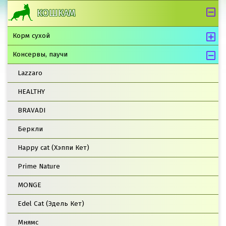
КОШКАМ
Корм сухой
Консервы, паучи
Lazzaro
HEALTHY
BRAVADI
Беркли
Happy cat (Хэппи Кет)
Prime Nature
MONGE
Edel Cat (Эдель Кет)
Мнямс