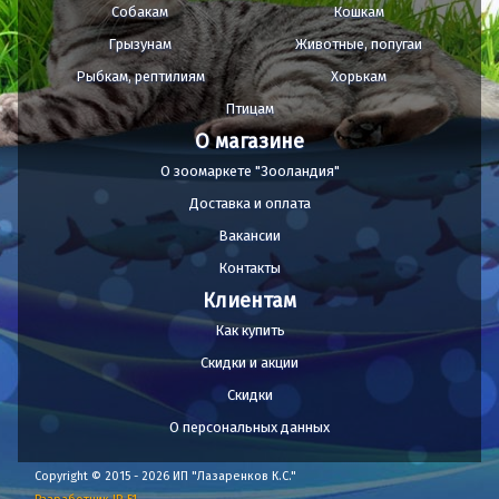
Собакам
Кошкам
Грызунам
Животные, попугаи
Рыбкам, рептилиям
Хорькам
Птицам
О магазине
О зоомаркете "Зооландия"
Доставка и оплата
Вакансии
Контакты
Клиентам
Как купить
Скидки и акции
Скидки
О персональных данных
Copyright © 2015 - 2026 ИП "Лазаренков К.С."