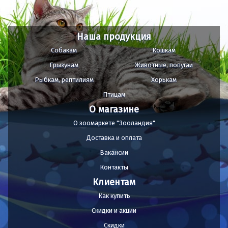
Наша продукция
Собакам
Кошкам
Грызунам
Животные, попугаи
Рыбкам, рептилиям
Хорькам
Птицам
О магазине
О зоомаркете "Зооландия"
Доставка и оплата
Вакансии
Контакты
Клиентам
Как купить
Скидки и акции
Скидки