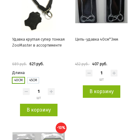
Удавка круглая супер тонкая
Цепь-удавка 40см*3мм
ZooMaster в ассортименте
621 руб.
407 руб.
689 руб.
452 руб.
Длина
шт
40СМ
45СМ
В корзину
шт
В корзину
-10%