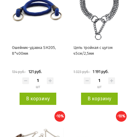
Ошейник-удавка SH205,
Цепь тройная с цугом
8*400мм
45см/2,5мм
121 руб.
1 191 руб.
134 руб.
1 323 руб.
шт
шт
В корзину
В корзину
-10%
-10%