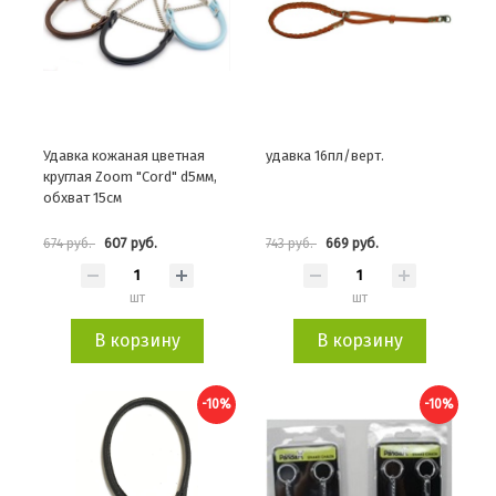
Удавка кожаная цветная
удавка 16пл/верт.
круглая Zoom "Cord" d5мм,
обхват 15см
607 руб.
669 руб.
674 руб.
743 руб.
шт
шт
В корзину
В корзину
-10%
-10%