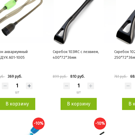
н аквариумный
Скребок 103MC с лезвием,
Скребок 10
ДУК A01-1005
400*72*36мм
250*72*36
369 руб.
810 руб.
68
уб.
899 руб.
761 руб.
шт
шт
В корзину
В корзину
В 
-10%
-10%