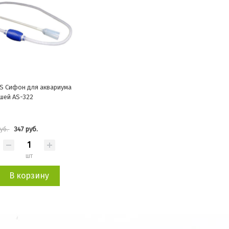
S Сифон для аквариума
ушей AS-322
347 руб.
руб.
шт
В корзину