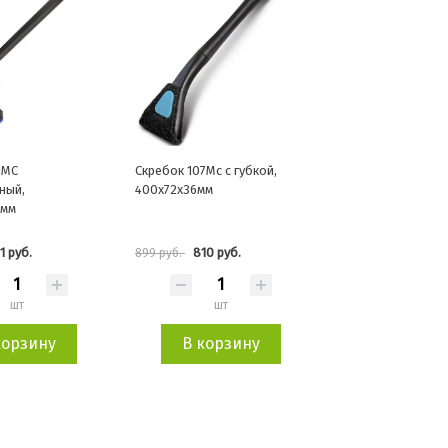
1MC
Скребок 107Mc с губкой,
ный,
400х72х36мм
0мм
1 руб.
810 руб.
899 руб.
шт
шт
корзину
В корзину