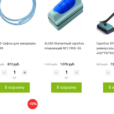
S Сифон для аквариума
ALEAS Магнитный скребок
Скребок 10
99
плавающий №2 FMB-06
универсаль
400*110*8
873 руб.
1 078 руб.
72
руб.
1 197 руб.
801 руб.
шт
шт
В корзину
В корзину
В 
-10%