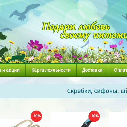
 и акции
Карта лояльности
Доставка
Оплат
Скребки, сифоны, щ
-10%
-10%