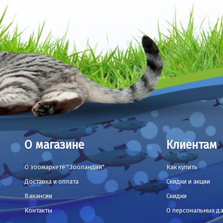
О магазине
Клиентам
О зоомаркете "Зооландия"
Как купить
Доставка и оплата
Скидки и акции
Вакансии
Скидки
Контакты
О персональных д