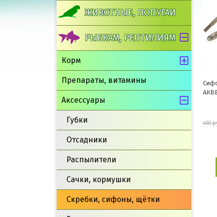
ЖИВОТНЫЕ, ПОПУГАИ
РЫБКАМ, РЕПТИЛИЯМ
Корм
Препараты, витамины
Сифо
АКВЕ
Аксессуары
Губки
410 р
Отсадники
Распылители
Сачки, кормушки
Скребки, сифоны, щётки