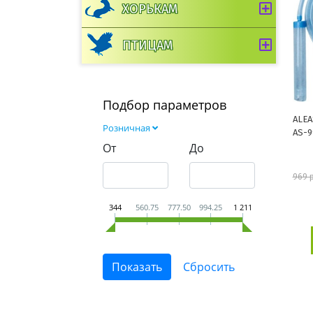
ХОРЬКАМ
ПТИЦАМ
Подбор параметров
ALEA
Розничная
AS-9
От
До
969 
344
560.75
777.50
994.25
1 211