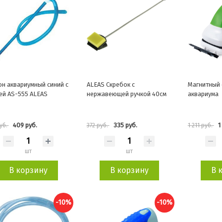
н аквариумный синий с
ALEAS Скребок с
Магнитный 
ей AS-555 ALEAS
нержавеющей ручкой 40см
аквариума
409 руб.
335 руб.
1
уб.
372 руб.
1 211 руб.
шт
шт
В корзину
В корзину
В 
-10%
-10%