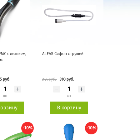
2MC с лезвием,
ALEAS Сифон с грушей
мм
5 руб.
310 руб.
344 руб.
шт
шт
корзину
В корзину
-10%
-10%