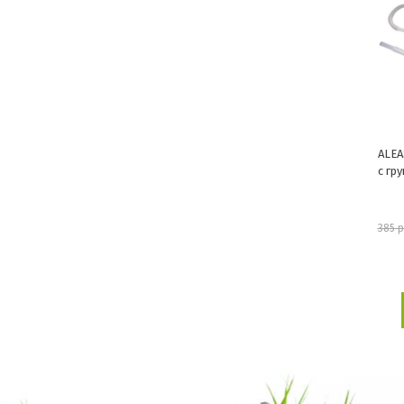
ALEA
с гр
385 