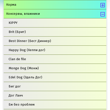
Корма
Консервы, влажники
KIPPY
Brit (Брит)
Best Dinner (Бест Диннер)
Happy Dog (Хеппи дог)
Clan de file
Monge Dog (Монж)
Edel Dog (Эдель Дог)
Биг дог
Дог Ланч
Ем без проблем