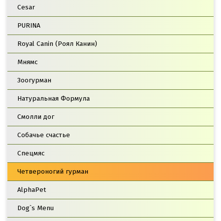
Cesar
PURINA
Royal Canin (Роял Канин)
Мнямс
Зоогурман
Натуральная Формула
Смолли дог
Собачье счастье
Спецмяс
Четвероногий гурман
AlphaPet
Dog`s Menu