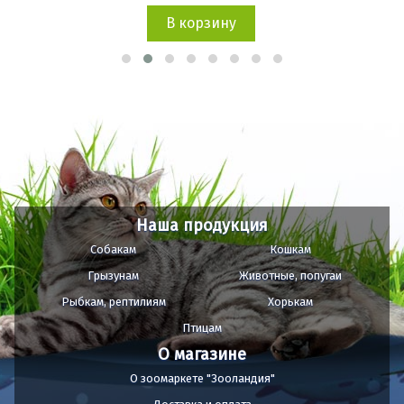
В корзину
Наша продукция
Собакам
Кошкам
Грызунам
Животные, попугаи
Рыбкам, рептилиям
Хорькам
Птицам
О магазине
О зоомаркете "Зооландия"