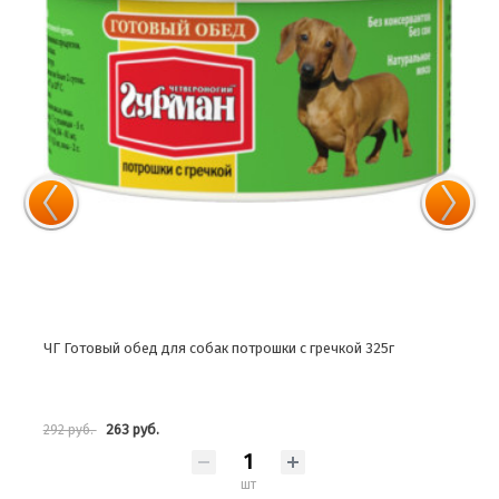
ЧГ Готовый обед для собак потрошки с гречкой 325г
ЧГ М
263 руб.
292 руб.
162 
шт