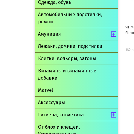
Одежда, обувь
Автомобильные подстилки,
ремни
ЧГ Мясное ассорти для собак с
ЧГ С
Языком 100г
"Йор
Амуниция
Лежаки, домики, подстилки
146 руб.
162 руб.
301 р
Клетки, вольеры, загоны
шт
Витамины и витаминные
В корзину
добавки
Marvel
Аксессуары
Гигиена, косметика
От блох и клещей,