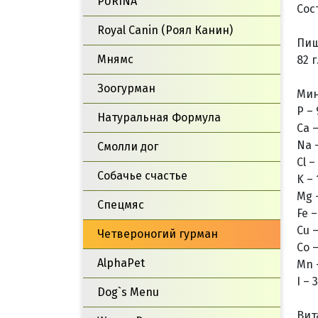
PURINA
Сос
Royal Canin (Роял Канин)
Пище
Мнямс
82 г
Зоогурман
Мин
P – 
Натуральная Формула
Ca –
Na –
Смолли дог
Cl –
Собачье счастье
K – 
Mg –
Спецмяс
Fe –
Cu –
Четвероногий гурман
Co –
AlphaPet
Mn –
I – 
Dog`s Menu
Вит