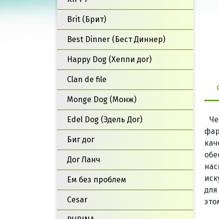
Brit (Брит)
Best Dinner (Бест Диннер)
Happy Dog (Хеппи дог)
Clan de file
Monge Dog (Монж)
Edel Dog (Эдель Дог)
Че
фар
Биг дог
кач
обе
Дог Ланч
нас
иск
Ем без проблем
для
Cesar
это