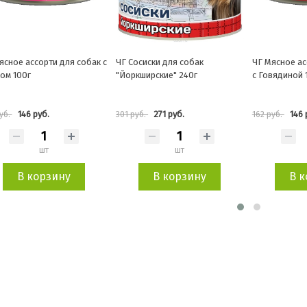
осиски для собак
ЧГ Мясное ассорти для щенков
ЧГ Готовый о
кширские" 240г
с Говядиной 100г
говядина с г
271 руб.
146 руб.
263 
уб.
162 руб.
292 руб.
шт
шт
В корзину
В корзину
В к