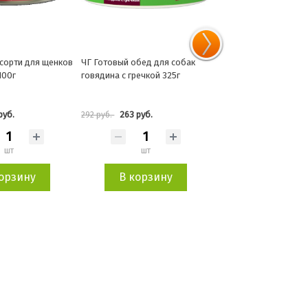
бед для собак
ЧГ Готовый обед для собак
ЧГ Моментальная каш
речкой 325г
потрошки с гречкой 325г
"Былинная" 300г
руб.
263 руб.
378 руб.
292 руб.
420 руб.
шт
шт
шт
орзину
В корзину
В корзин