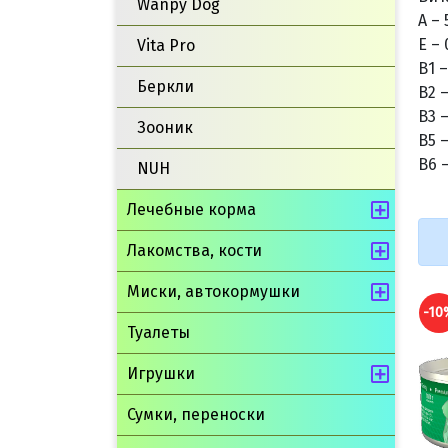
Wanpy Dog
А – 
Е – 
Vita Pro
В1 –
Беркли
В2 –
В3 –
Зооник
В5 –
В6 –
NUH
Лечебные корма
Лакомства, кости
Миски, автокормушки
-10%
-10
Туалеты
Игрушки
Сумки, переноски