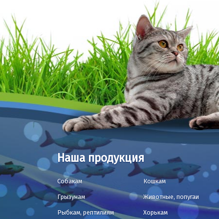
Наша продукция
Собакам
Кошкам
Грызунам
Животные, попугаи
Рыбкам, рептилиям
Хорькам