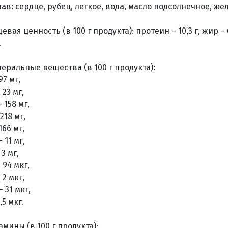
тав: сердце, рубец, легкое, вода, масло подсолнечное, ж
вая ценность (в 100 г продукта): протеин – 10,3 г, жир – 6 г
.
еральные вещества (в 100 г продукта):
97 мг,
 23 мг,
 158 мг,
 218 мг,
166 мг,
 11 мг,
 3 мг,
 94 мкг,
 2 мкг,
 31 мкг,
3,5 мкг.
амины (в 100 г продукта):