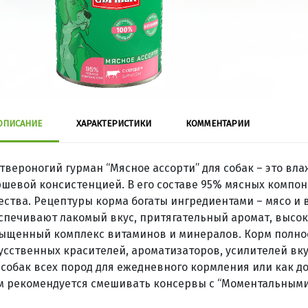
ОПИСАНИЕ
ХАРАКТЕРИСТИКИ
КОММЕНТАРИИ
твероногий гурман “Мясное ассорти” для собак – это вл
шевой консистенцией. В его составе 95% мясных компо
ества. Рецептуры корма богаты ингредиентами – мясо и
спечивают лакомый вкус, притягательный аромат, высок
ыщенный комплекс витаминов и минералов. Корм полност
усственных красителей, ароматизаторов, усилителей вку
 собак всех пород для ежедневного кормления или как д
м рекомендуется смешивать консервы с “Моментальными