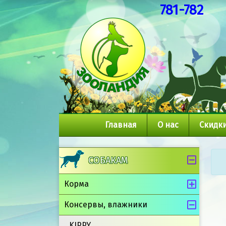
781-782
Главная
О нас
Скидки
СОБАКАМ
Корма
Консервы, влажники
KIPPY