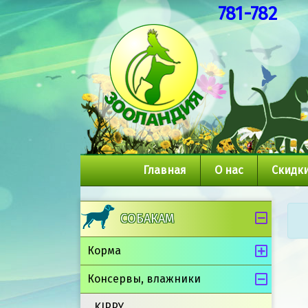
781-782
Главная
О нас
Скидки
СОБАКАМ
Корма
Консервы, влажники
KIPPY