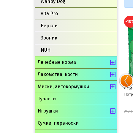
Wanpy Dog
Vita Pro
-10%
-10
Беркли
Зооник
NUH
Лечебные корма
Лакомства, кости
Миски, автокормушки
ЧГ Мясное ассорти для собак с
ЧГ М
Говядиной 100г
Потр
Туалеты
Игрушки
146 руб.
162 руб.
349 
Сумки, переноски
шт