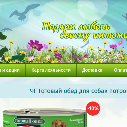
 и акции
Карта лояльности
Доставка
Оплат
ЧГ Готовый обед для собак потро
-10%