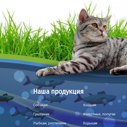
Наша продукция
Собакам
Кошкам
Грызунам
Животные, попугаи
Рыбкам, рептилиям
Хорькам