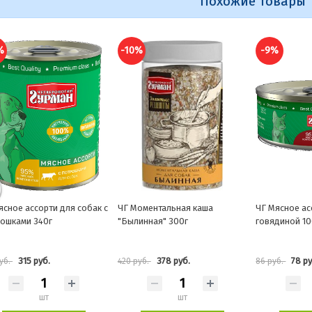
Похожие товары
%
-10%
-9%
ясное ассорти для собак с
ЧГ Моментальная каша
ЧГ Мясное ас
ошками 340г
"Былинная" 300г
говядиной 10
315 руб.
378 руб.
78 ру
руб.
420 руб.
86 руб.
шт
шт