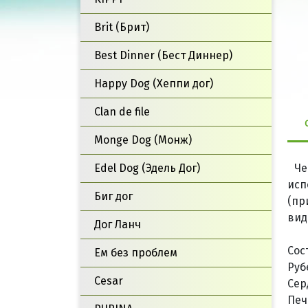
Brit (Брит)
Best Dinner (Бест Диннер)
Happy Dog (Хеппи дог)
Clan de file
Monge Dog (Монж)
Edel Dog (Эдель Дог)
Че
исп
Биг дог
(пр
вид
Дог Ланч
Сос
Ем без проблем
Руб
Cesar
Сер
Печ