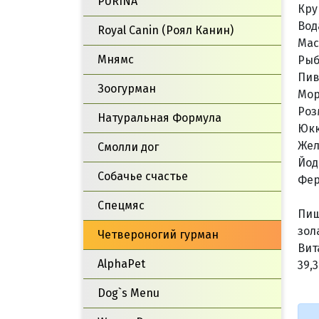
PURINA
Кру
Вод
Royal Canin (Роял Канин)
Мас
Мнямс
Рыб
Пив
Зоогурман
Мор
Роз
Натуральная Формула
Юкк
Жел
Смолли дог
Йод
Собачье счастье
Фер
Спецмяс
Пище
зола
Четвероногий гурман
Вита
AlphaPet
39,3
Dog`s Menu