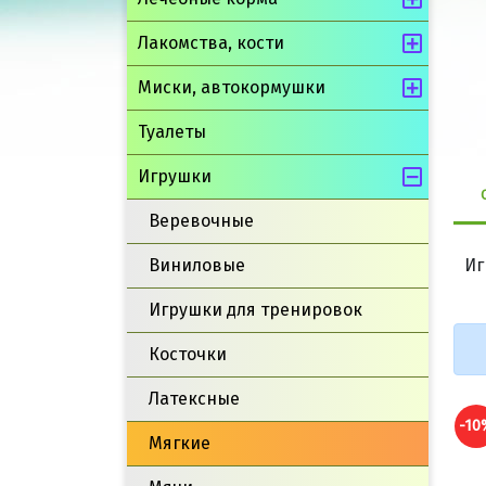
Лакомства, кости
Миски, автокормушки
Туалеты
Игрушки
Веревочные
Виниловые
Иг
Игрушки для тренировок
Косточки
Латексные
-10
Мягкие