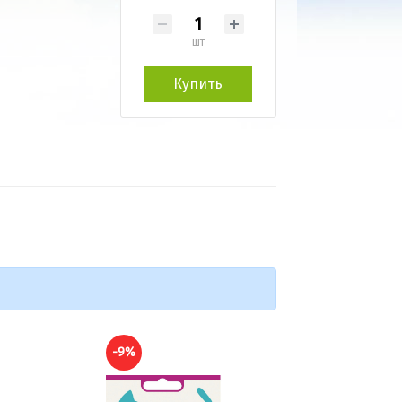
шт
Купить
-9%
-10%