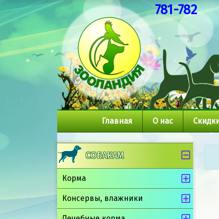
781-782
Главная
О нас
Скидки
СОБАКАМ
Корма
Консервы, влажники
Лечебные корма