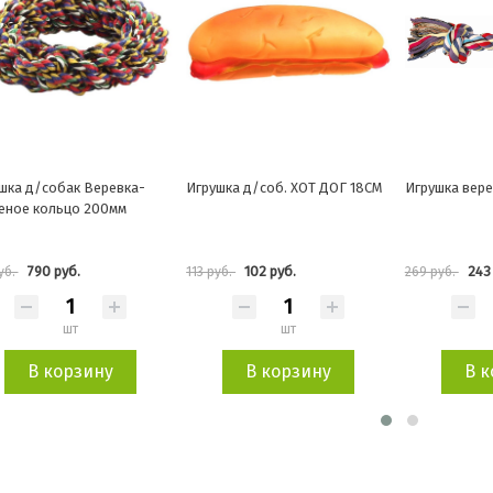
шка д/собак Веревка-
Игрушка д/соб. ХОТ ДОГ 18CM
Игрушка вере
еное кольцо 200мм
790 руб.
102 руб.
243
уб.
113 руб.
269 руб.
шт
шт
В корзину
В корзину
В 