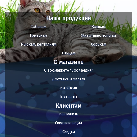
Наша продукция
Собакам
Кошкам
Грызунам
Животные, попугаи
Рыбкам, рептилиям
Хорькам
Птицам
О магазине
О зоомаркете "Зооландия"
Доставка и оплата
Вакансии
Контакты
Клиентам
Как купить
Скидки и акции
Скидки