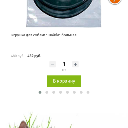
Игрушка для собаки "Шайба" большая
Игру
432 руб.
480 руб.
896 
шт
В корзину