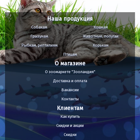
Наша продукция
Собакам
Кошкам
Грызунам
Животные, попугаи
Рыбкам, рептилиям
Хорькам
Птицам
О магазине
О зоомаркете "Зооландия"
Доставка и оплата
Вакансии
Контакты
Клиентам
Как купить
Скидки и акции
Скидки