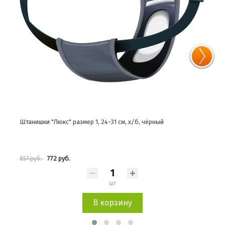
Штанишки "Люкс", размер 5, 60-70 см, х/б, черный
Штан
1 003 руб.
1 114 руб.
770 
шт
В корзину