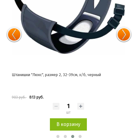
Штанишки "Люкс", размер 2, 32-39см, х/б, черный
Штан
813 руб.
903 руб.
1 114
шт
В корзину