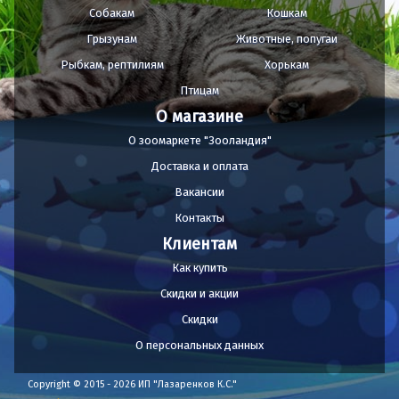
Собакам
Кошкам
Грызунам
Животные, попугаи
Рыбкам, рептилиям
Хорькам
Птицам
О магазине
О зоомаркете "Зооландия"
Доставка и оплата
Вакансии
Контакты
Клиентам
Как купить
Скидки и акции
Скидки
О персональных данных
Copyright © 2015 - 2026 ИП "Лазаренков К.С."