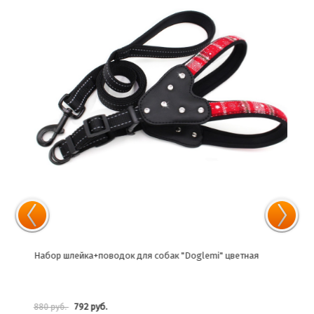
Набор шлейка+поводок для собак "Doglemi" цветная
Набо
792 руб.
880 руб.
936 