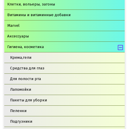
Клетки, вольеры, загоны
Витамины и витаминные добавки
Marvel
Аксессуары
Гигиена, косметика
Крема,гели
Средства для глаз
Для полости рта
Лапомойки
Пакеты для уборки
Пеленки
Подгузники