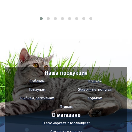
Наша продукция
Собакам
Кошкам
Грызунам
Животные, попугаи
Рыбкам, рептилиям
Хорькам
Птицам
О магазине
О зоомаркете "Зооландия"
Доставка и оплата