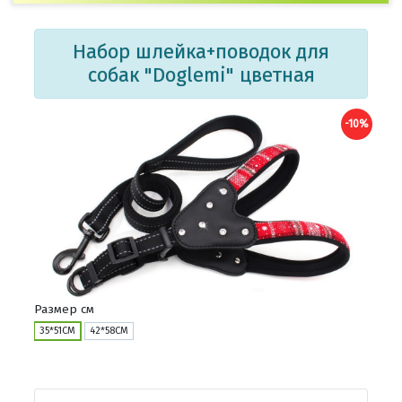
Набор шлейка+поводок для
собак "Doglemi" цветная
-10%
Размер см
35*51СМ
42*58СМ