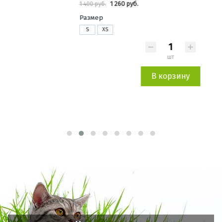
1 260 руб.
1 400 руб.
733 
Размер
S
XS
шт
В корзину