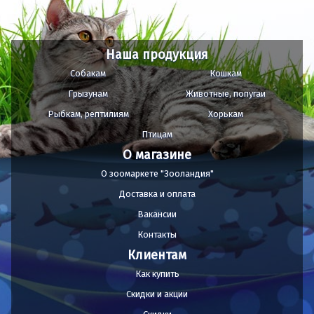
Наша продукция
Собакам
Кошкам
Грызунам
Животные, попугаи
Рыбкам, рептилиям
Хорькам
Птицам
О магазине
О зоомаркете "Зооландия"
Доставка и оплата
Вакансии
Контакты
Клиентам
Как купить
Скидки и акции