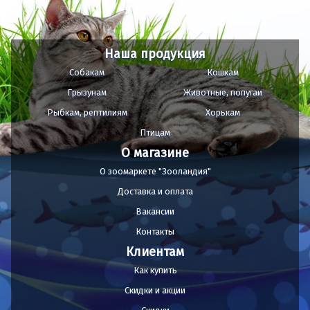
Наша продукция
Собакам
Кошкам
Грызунам
Животные, попугаи
Рыбкам, рептилиям
Хорькам
Птицам
О магазине
О зоомаркете "Зооландия"
Доставка и оплата
Вакансии
Контакты
Клиентам
Как купить
Скидки и акции