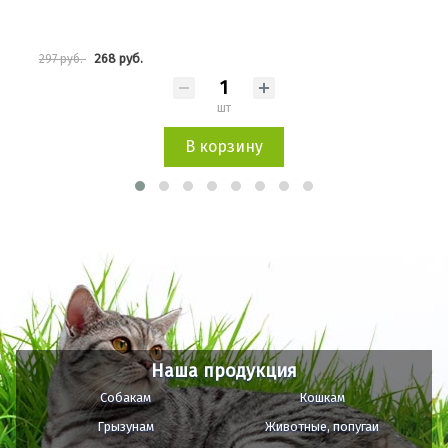
268 руб.
297 руб.
456 
шт
В корзину
Наша продукция
Собакам
Кошкам
Грызунам
Животные, попугаи