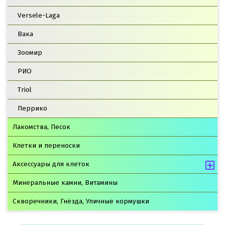
Versele-Laga
Вака
Зоомир
РИО
Triol
Перрико
Лакомства, Песок
Клетки и переноски
Аксессуары для клеток
Минеральные камни, Витамины
Скворечники, Гнёзда, Уличные кормушки