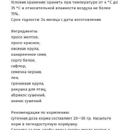
Условия хранения: хранить при температуре от 4 °C до
35 °C и относительной влажности воздуха не более
75%.
Срок годности: 24 месяца с даты изготовления.
Ингредиенты:
просо желтое,
просо красное,
овсяная крупа,
канареечное семя,
сорго белое,
сафлор,
семечка черная,
лен,
гречневая крупа,
ракушка для птиц,
абрикос сушеный,
ананас сушеный.
Рекомендации по кормлению:
суточная доза корма составляет 20—30 гр. Насыпьте
корм в легкодоступную кормушку.
Следите за тем, чтобы птица всегда имела доступ к