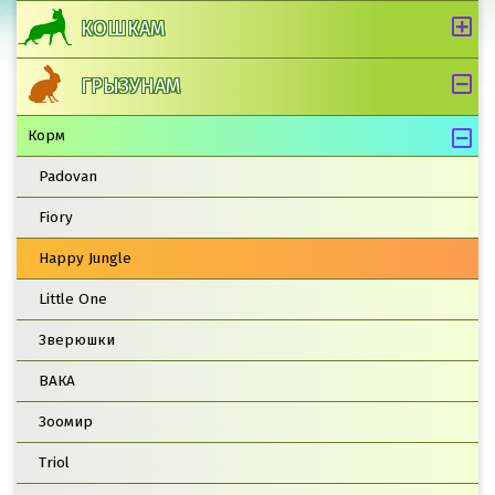
КОШКАМ
ГРЫЗУНАМ
Корм
Padovan
Fiory
Happy Jungle
Little One
Зверюшки
ВАКА
Зоомир
Triol