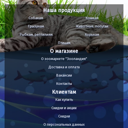
Наша продукция
Собакам
Кошкам
Грызунам
Животные, попугаи
Рыбкам, рептилиям
Хорькам
Птицам
О магазине
О зоомаркете "Зооландия"
Доставка и оплата
Вакансии
Контакты
Клиентам
Как купить
Скидки и акции
Скидки
О персональных данных