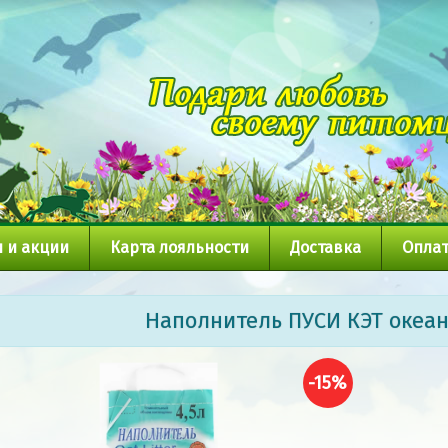
 и акции
Карта лояльности
Доставка
Оплат
Наполнитель ПУСИ КЭТ океан
-15%