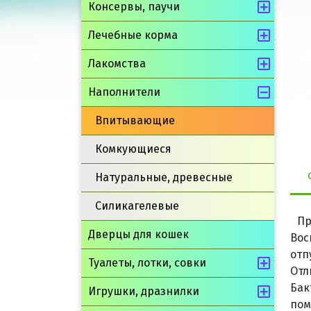
Консервы, паучи
Лечебные корма
Лакомства
Наполнители
Впитывающие
Комкующиеся
Натуральные, древесные
Силикагелевые
Пр
Дверцы для кошек
Вос
отп
Туалеты, лотки, совки
Отл
Бак
Игрушки, дразнилки
по