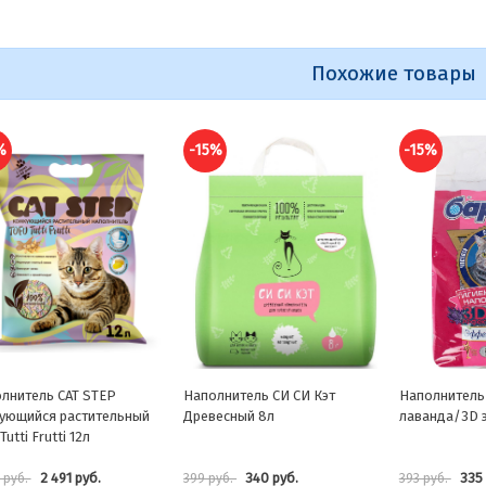
Похожие товары
%
-15%
-15%
лнитель СИ СИ Кэт
Наполнитель Барсик Эффект -
Наполнитель
есный 8л
лаванда/3D эффект» - 4,54 л.
кукурузный к
340 руб.
335 руб.
3 3
руб.
393 руб.
3 911 руб.