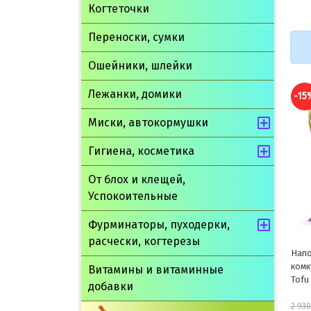
Когтеточки
Переноски, сумки
Ошейники, шлейки
Лежанки, домики
-15%
-15
Миски, автокормушки
Гигиена, косметика
От блох и клещей,
Успокоительные
Фурминаторы, пуходерки,
расчески, когтерезы
Наполнитель CAT STEP
Напо
комкующийся растительный
Древ
Витамины и витаминные
Tofu Tutti Frutti 12л
добавки
2 491 руб.
2 930 руб.
399 