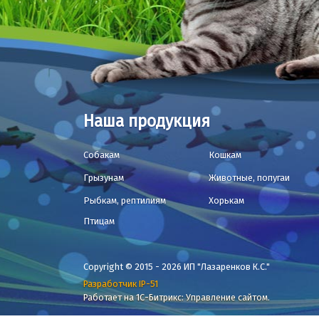
Наша продукция
Собакам
Кошкам
Грызунам
Животные, попугаи
Рыбкам, рептилиям
Хорькам
Птицам
Copyright © 2015 - 2026 ИП "Лазаренков К.С."
Разработчик IP-51
Работает на 1С-Битрикс: Управление сайтом.