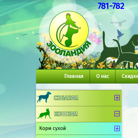
781-782
Главная
О нас
Скидки
СОБАКАМ
КОШКАМ
Корм сухой