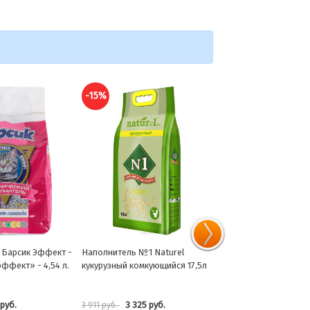
-15%
-15%
 №1 Naturel
Наполнитель Зверьё моё
Наполнитель Си Си Кэ
омкующийся 17,5л
впитывающий Макси 5л
комкующийся Традиц
8,5л
25 руб.
373 руб.
470 руб.
438 руб.
552 руб.