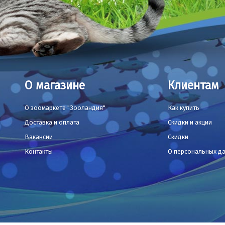
О магазине
Клиентам
О зоомаркете "Зооландия"
Как купить
Доставка и оплата
Скидки и акции
Вакансии
Скидки
Контакты
О персональных д