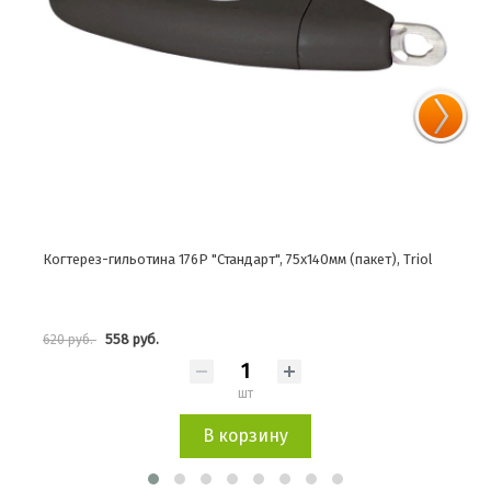
Когтерез-гильотина 176P "Стандарт", 75х140мм (пакет), Triol
Когт
558 руб.
620 руб.
701 
шт
В корзину