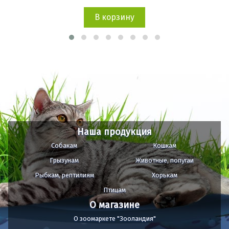
В корзину
Наша продукция
Собакам
Кошкам
Грызунам
Животные, попугаи
Рыбкам, рептилиям
Хорькам
Птицам
О магазине
О зоомаркете "Зооландия"