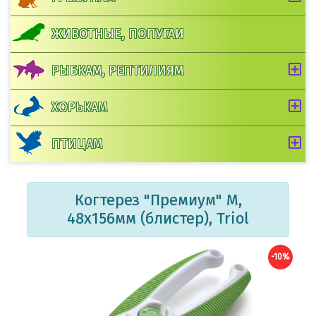
ЖИВОТНЫЕ, ПОПУГАИ
РЫБКАМ, РЕПТИЛИЯМ
ХОРЬКАМ
ПТИЦАМ
Когтерез "Премиум" M,
48х156мм (блистер), Triol
-10%