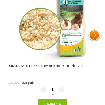
Опилки "Классик" для грызунов и кроликов, Triol, 20л
Опил
225 руб.
250 руб.
400 
шт
В корзину