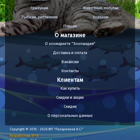
Грызунам
Животные, попугаи
Рыбкам, рептилиям
Хорькам
Птицам
О магазине
О зоомаркете "Зооландия"
Доставка и оплата
Вакансии
Контакты
Клиентам
Как купить
Скидки и акции
Скидки
О персональных данных
Copyright © 2015 - 2026 ИП "Лазаренков К.С."
Разработчик IP-51