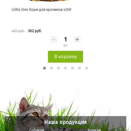
Little One Корм для мышек 400г
Litt
306 руб.
340 руб.
372 
шт
В корзину
Наша продукция
Собакам
Кошкам