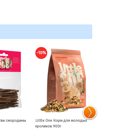
-10%
-10%
орм для молодых
Little One лак-во смесь
Little One Палочки д/
г
насекомых 75г
морск.свинок, кролик
шиншилл с травами/ц