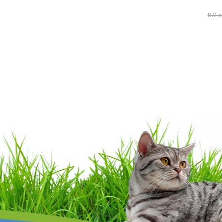
785 руб.
872 руб.
413 р
шт
В корзину