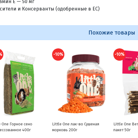
амин E — 50 мг
сители и Консерванты (одобренные в ЕС)
Похожие товары
%
-10%
-10%
le One лак-во Сушеная
Little One Ветви смородины
Little One К
овь 200г
пакет 50г
кроликов 900