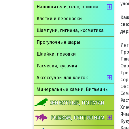
удо
Наполнители, сено, опилки
Каж
Клетки и переноски
све
Шампуни, гигиена, косметика
дер
Прогулочные шары
Инг
Про
Шлейки, поводки
Пш
Расчески, кусачки
Ово
Гре
Аксессуары для клеток
Сор
Овс
Минеральные камни, Витамины
Сем
Рас
ЖИВОТНЫЕ, ПОПУГАИ
Хле
Ячм
РЫБКАМ, РЕПТИЛИЯМ
Кук
Кан