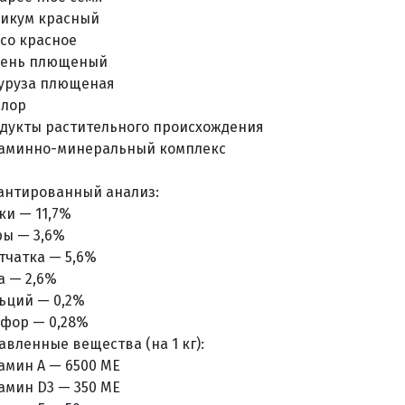
икум красный
со красное
ень плющеный
уруза плющеная
лор
дукты растительного происхождения
аминно-минеральный комплекс
антированный анализ:
ки — 11,7%
ы — 3,6%
тчатка — 5,6%
а — 2,6%
ьций — 0,2%
фор — 0,28%
авленные вещества (на 1 кг):
амин А — 6500 МЕ
амин D3 — 350 МЕ