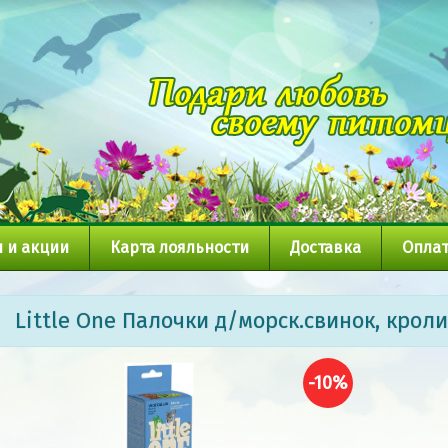
 и акции
Карта лояльности
Доставка
Оплат
Little One Палочки д/морск.свинок, кро
-10%