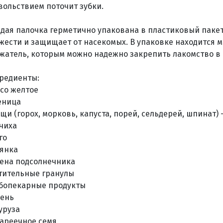
вольствием поточит зубки.
дая палочка герметично упакована в пластиковый пакет
жести и защищает от насекомых. В упаковке находится
жатель, которым можно надежно закрепить лакомство в к
редиенты:
со желтое
еница
щи (горох, морковь, капуста, порей, сельдерей, шпинат) 
чиха
го
янка
ена подсолнечника
тительные гранулы
бопекарные продукты
ень
уруза
ареечное семя