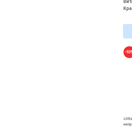
Вит
Кра
-10%
-10
Little One Горное сено
Litt
непрессованное 400г
морк