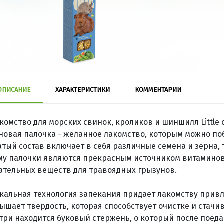
ОПИСАНИЕ
ХАРАКТЕРИСТИКИ
КОММЕНТАРИИ
комство для морских свинок, кроликов и шиншилл Little
новая палочка - желанное лакомство, которым можно по
атый состав включает в себя различные семена и зерна,
му палочки являются прекрасным источником витаминов
ательных веществ для травоядных грызунов.
кальная технология запекания придает лакомству прив
ышает твердость, которая способствует очистке и стачи
три находится буковый стержень, о который после поеда