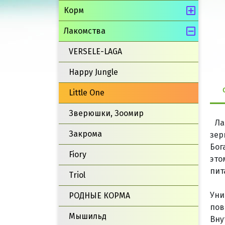
Корм
Лакомства
VERSELE-LAGA
Happy Jungle
Little One
Зверюшки, Зоомир
Ла
Закрома
зер
Бог
Fiory
это
пит
Triol
Уни
РОДНЫЕ КОРМА
пов
Мышильд
Вну