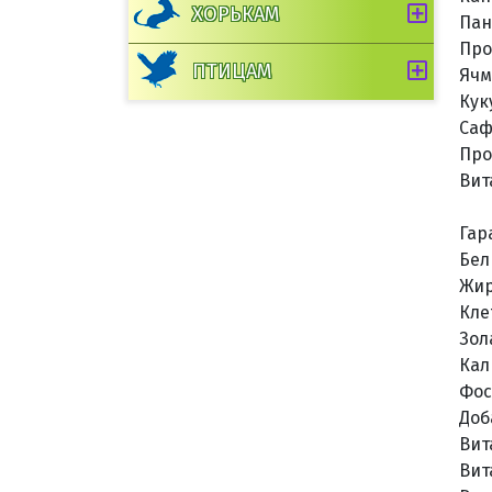
ХОРЬКАМ
Пан
Про
ПТИЦАМ
Ячм
Кук
Саф
Про
Вит
Гар
Бел
Жир
Кле
Зол
Кал
Фос
Доб
Вит
Вит