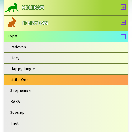
КОШКАМ
ГРЫЗУНАМ
Корм
Padovan
Fiory
Happy Jungle
Little One
Зверюшки
ВАКА
Зоомир
Triol