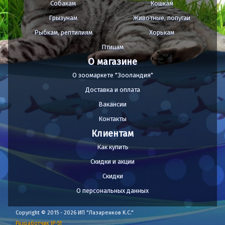
Собакам
Кошкам
Грызунам
Животные, попугаи
Рыбкам, рептилиям
Хорькам
Птицам
О магазине
О зоомаркете "Зооландия"
Доставка и оплата
Вакансии
Контакты
Клиентам
Как купить
Скидки и акции
Скидки
О персональных данных
Copyright © 2015 - 2026 ИП "Лазаренков К.С."
Разработчик IP-51