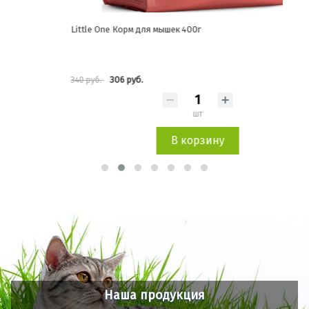
Little One Корм для мышек 400г
Litt
трав
306 руб.
340 руб.
371 
шт
В корзину
Наша продукция