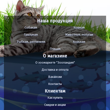
Наша продукция
Собакам
Кошкам
Грызунам
Животные, попугаи
Рыбкам, рептилиям
Хорькам
Птицам
О магазине
О зоомаркете "Зооландия"
Доставка и оплата
Вакансии
Контакты
Клиентам
Как купить
Скидки и акции