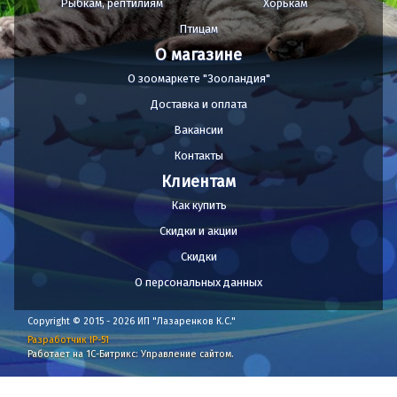
Рыбкам, рептилиям
Хорькам
Птицам
О магазине
О зоомаркете "Зооландия"
Доставка и оплата
Вакансии
Контакты
Клиентам
Как купить
Скидки и акции
Скидки
О персональных данных
Copyright © 2015 - 2026 ИП "Лазаренков К.С."
Разработчик IP-51
Работает на 1С-Битрикс: Управление сайтом.