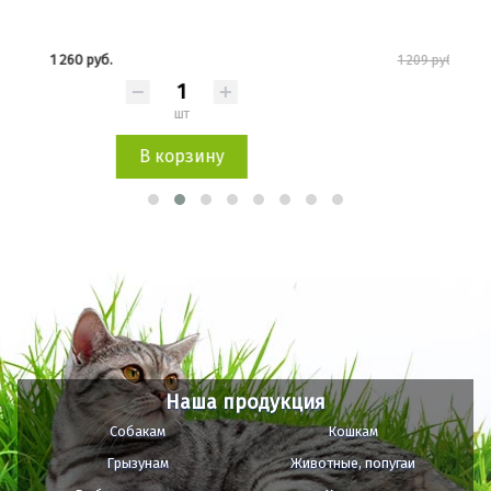
1 089 руб.
1 209 руб.
1 76
шт
В корзину
Наша продукция
Собакам
Кошкам
Грызунам
Животные, попугаи