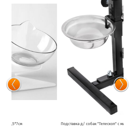
Подставка д/ собак "Телескоп" с мисками (р) 1,9л
Подс