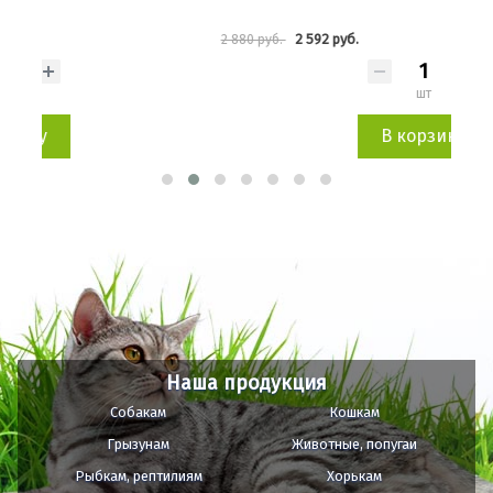
2 592 руб.
2 880 руб.
3 95
шт
В корзину
Наша продукция
Собакам
Кошкам
Грызунам
Животные, попугаи
Рыбкам, рептилиям
Хорькам