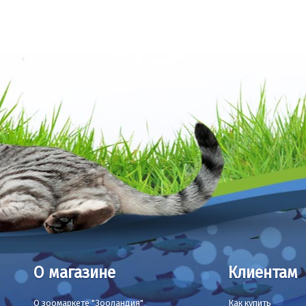
О магазине
Клиентам
О зоомаркете "Зооландия"
Как купить