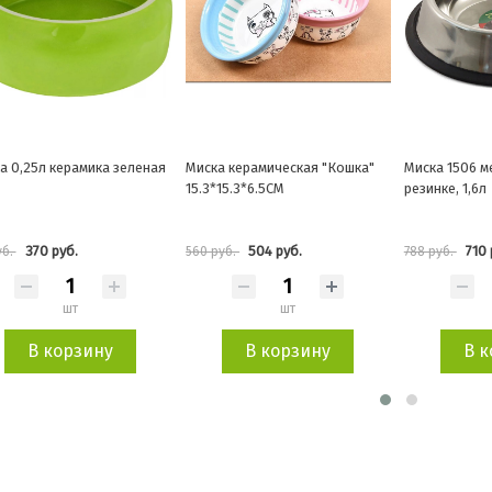
а керамическая "Кошка"
Миска 1506 металлическая на
Миска металл
*15.3*6.5CM
резинке, 1,6л
держателем, 
504 руб.
710 руб.
490 
руб.
788 руб.
544 руб.
шт
шт
В корзину
В корзину
В к