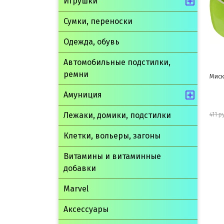
Игрушки
Сумки, переноски
Одежда, обувь
Автомобильные подстилки,
ремни
Миска 0,25л керамика зеленая
Миск
15.3
Амуниция
Лежаки, домики, подстилки
370 руб.
411 руб.
560 
Клетки, вольеры, загоны
шт
Витамины и витаминные
В корзину
добавки
Marvel
Аксессуары