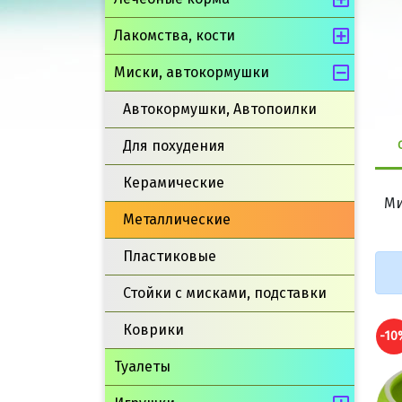
Лакомства, кости
Миски, автокормушки
Автокормушки, Автопоилки
Для похудения
Керамические
Ми
Металлические
Пластиковые
Стойки с мисками, подставки
Коврики
-10%
-10
Туалеты