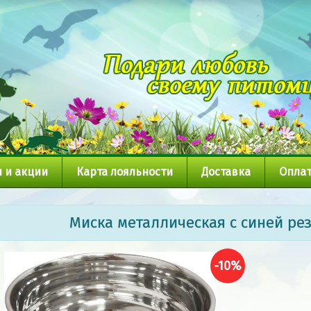
 и акции
Карта лояльности
Доставка
Оплат
Миска металлическая с синей рези
-10%