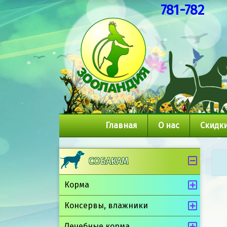
781-782
Главная
О нас
Скидки
СОБАКАМ
Корма
Консервы, влажники
Лечебные корма