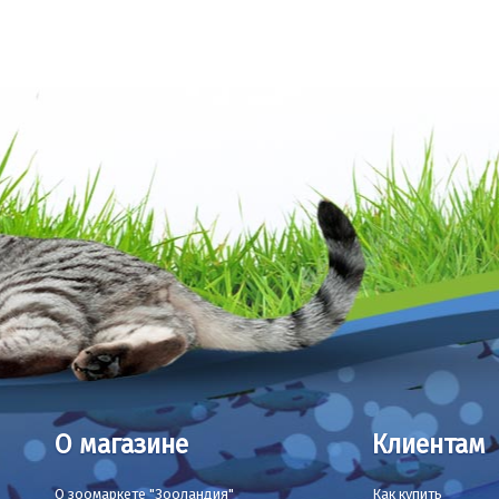
О магазине
Клиентам
О зоомаркете "Зооландия"
Как купить