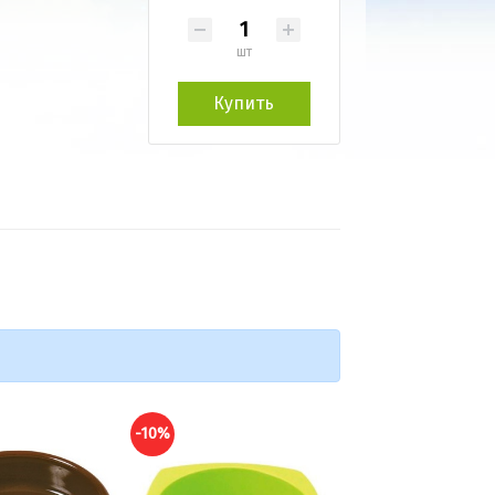
шт
Купить
-10%
-10%