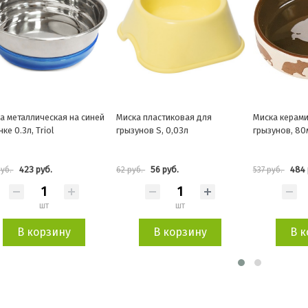
а пластиковая для
Миска керамическая для
Миска для г
унов S, 0,03л
грызунов, 80мл/8см
пластиковая
12*12*4,5см
56 руб.
484 руб.
347
уб.
537 руб.
385 руб.
шт
шт
В корзину
В корзину
В 