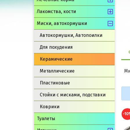
Лакомства, кости
Миски, автокормушки
Автокормушки, Автопоилки
Для похудения
Керамические
Металлические
Ми
Пластиковые
Стойки с мисками, подставки
Коврики
-10%
-1
Туалеты