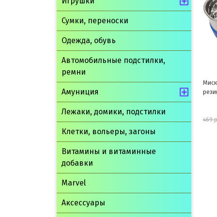
Игрушки
Сумки, переноски
Одежда, обувь
Автомобильные подстилки,
ремни
Миска металлическая на cиней
Миск
Амуниция
резинке 0.3л, Triol
грыз
Лежаки, домики, подстилки
423 руб.
469 руб.
62 р
Клетки, вольеры, загоны
шт
Витамины и витаминные
добавки
В корзину
Marvel
Аксессуары