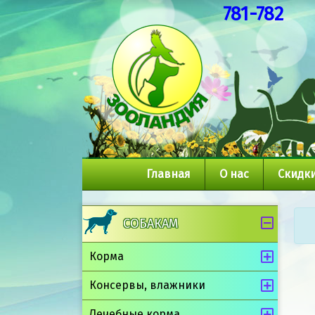
781-782
Главная
О нас
Скидки
СОБАКАМ
Корма
Консервы, влажники
Лечебные корма