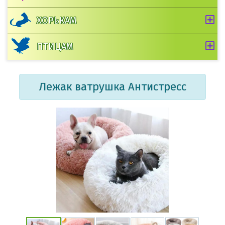
ХОРЬКАМ
ПТИЦАМ
Лежак ватрушка Антистресс