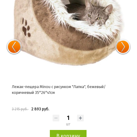
Лежак-пещера Minou с рисунком "Лапка", бежевый/
Лежа
коричневый 35*26*41см
2 893 руб.
3 215 руб.
2 16
шт
В корзину