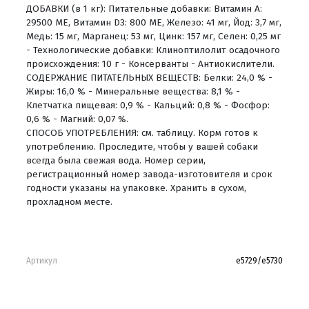
ДОБАВКИ (в 1 кг): Питательные добавки: Витамин A:
29500 ME, Витамин D3: 800 ME, Железо: 41 мг, Йод: 3,7 мг,
Медь: 15 мг, Марганец: 53 мг, Цинк: 157 мг, Ceлeн: 0,25 мг
- Технологические добавки: Клиноптилолит осадочного
происхождения: 10 г - Консерванты - Антиокислители.
СОДЕРЖАНИЕ ПИТАТЕЛЬНЫХ ВЕЩЕСТВ: Белки: 24,0 % -
Жиры: 16,0 % - Минеральные вещества: 8,1 % -
Клетчатка пищевая: 0,9 % - Кальций: 0,8 % - Фосфор:
0,6 % - Магний: 0,07 %.
СПОСОБ УПОТРЕБЛЕНИЯ: см. таблицу. Корм готов к
употреблению. Проследите, чтобы у вашей собаки
всегда была свежая вода. Номер серии,
регистрационный номер завода-изготовителя и срок
годности указаны на упаковке. Хранить в сухом,
прохладном месте.
Артикул
е5729/е5730