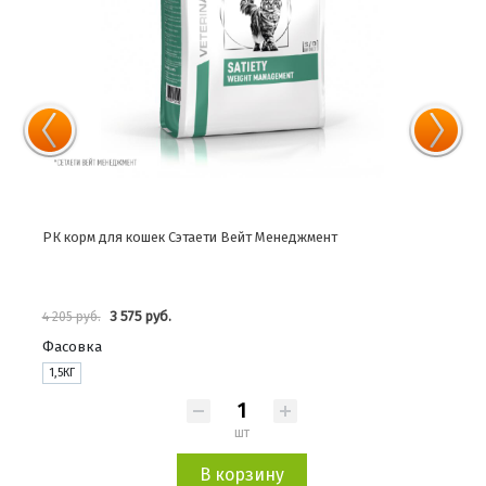
РК корм для кошек Сэтаети Вейт Менеджмент
РК к
3 575 руб.
4 205 руб.
911 р
Фасовка
Фас
1,5КГ
0,3К
шт
В корзину