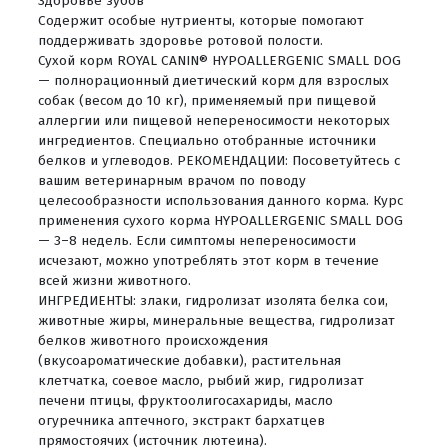
Здоровье зубов
Содержит особые нутриенты, которые помогают
поддерживать здоровье ротовой полости.
Сухой корм ROYAL CANIN® HYPOALLERGENIC SMALL DOG
— полнорационный диетический корм для взрослых
собак (весом до 10 кг), применяемый при пищевой
аллергии или пищевой непереносимости некоторых
ингредиентов. Специально отобранные источники
белков и углеводов. РЕКОМЕНДАЦИИ: Посоветуйтесь с
вашим ветеринарным врачом по поводу
целесообразности использования данного корма. Курс
применения сухого корма HYPOALLERGENIC SMALL DOG
— 3–8 недель. Если симптомы непереносимости
исчезают, можно употреблять этот корм в течение
всей жизни животного.
ИНГРЕДИЕНТЫ: злаки, гидролизат изолята белка сои,
животные жиры, минеральные вещества, гидролизат
белков животного происхождения
(вкусоароматические добавки), растительная
клетчатка, соевое масло, рыбий жир, гидролизат
печени птицы, фруктоолигосахариды, масло
огуречника аптечного, экстракт бархатцев
прямостоячих (источник лютеина).