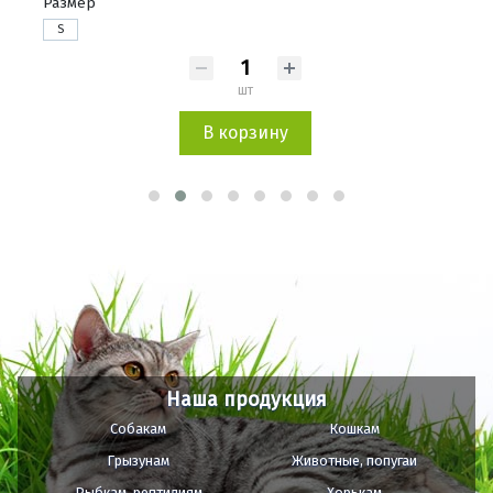
Размер
S
шт
В корзину
Наша продукция
Собакам
Кошкам
Грызунам
Животные, попугаи
Рыбкам, рептилиям
Хорькам