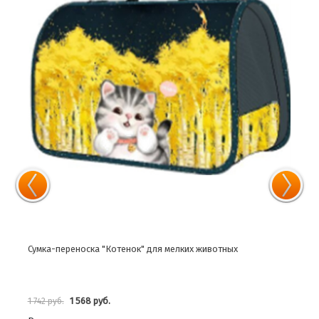
Сумка-переноска "Котенок" для мелких животных
Сумк
1 568 руб.
1 742 руб.
1 26