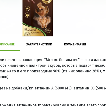
ОПИСАНИЕ
ХАРАКТЕРИСТИКИ
КОММЕНТАРИИ
ликолепная коллекция "Мнямс Деликатес" – это изыска
еобыкновенной палитрой вкусов, которые подарят незаб
тав: мясо и его производные 90% (из них оленина 26%),
локо).
евые добавки/кг: витамин А (5000 ME), витамин D3 (500 ME
ержание витаминов гарантировано в течение всего срок