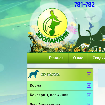
781-782
Главная
О нас
Скидки
СОБАКАМ
Корма
Консервы, влажники
Лечебные корма