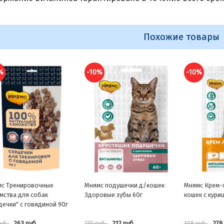
Похожие товары
%
-10%
-10%
с подушечки д/кошек
Мнямс Крем-лакомство для
Мнямс DENTA
овые зубы 60г
кошек с курицей 15гх4шт
собак "Зубной
говядиной 95
212 руб.
278 руб.
156 
уб.
308 руб.
173 руб.