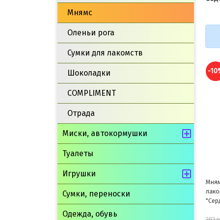
Мнямс
Оленьи рога
Сумки для лакомств
-10%
-10
Шоколадки
COMPLIMENT
Отрада
Миски, автокормушки
Туалеты
Игрушки
Мнямс Тренировочные
Мням
лакомства для собак
Здор
Сумки, переноски
"Сердечки" с говядиной 90г
Одежда, обувь
263 руб.
292 руб.
235 р