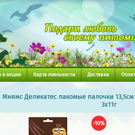
 и акции
Карта лояльности
Доставка
Оплат
Мнямс Деликатес лакомые палочки 13,5см 
3х11г
-10%