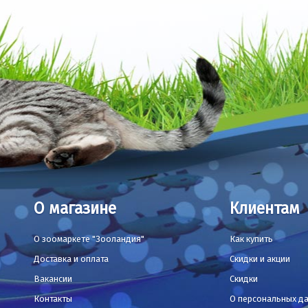
О магазине
Клиентам
О зоомаркете "Зооландия"
Как купить
Доставка и оплата
Скидки и акции
Вакансии
Скидки
Контакты
О персональных д