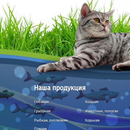
Наша продукция
Собакам
Кошкам
Грызунам
Животные, попугаи
Рыбкам, рептилиям
Хорькам
Птицам