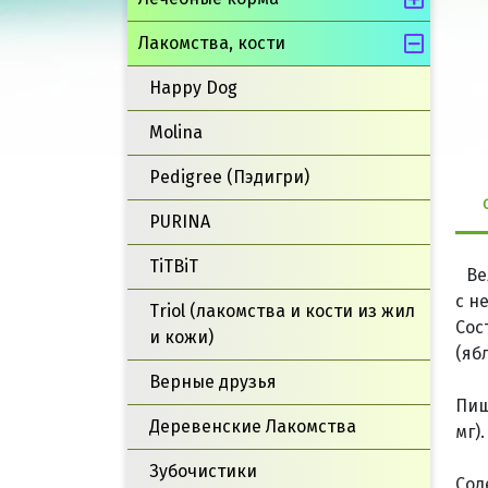
Лакомства, кости
Happy Dog
Molina
Pedigree (Пэдигри)
PURINA
TiTBiT
Ве
с н
Triol (лакомства и кости из жил
Сос
и кожи)
(яб
Верные друзья
Пищ
Деревенские Лакомства
мг).
Зубочистики
Сод